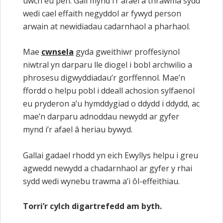
uwch eu pen. Gall mynd i’r afael â thrawma sydd
wedi cael effaith negyddol ar fywyd person
arwain at newidiadau cadarnhaol a pharhaol.
Mae
cwnsela
gyda gweithiwr proffesiynol
niwtral yn darparu lle diogel i bobl archwilio a
phrosesu digwyddiadau’r gorffennol. Mae’n
ffordd o helpu pobl i ddeall achosion sylfaenol
eu pryderon a’u hymddygiad o ddydd i ddydd, ac
mae’n darparu adnoddau newydd ar gyfer
mynd i’r afael â heriau bywyd.
Gallai gadael rhodd yn eich Ewyllys helpu i greu
agwedd newydd a chadarnhaol ar gyfer y rhai
sydd wedi wynebu trawma a’i ôl-effeithiau.
Torri’r cylch digartrefedd am byth.