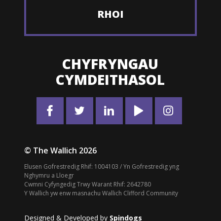
RHOI
CHYFRYNGAU
CYMDEITHASOL
© The Wallich 2026
Elusen Gofrestredig Rhif: 1004103 / Yn Gofrestredig yng
Nghymru a Lloegr
Cwmni Cyfyngedig Trwy Warant Rhif: 2642780
Y Wallich yw enw masnachu Wallich Clifford Community
Designed & Developed by
Spindogs