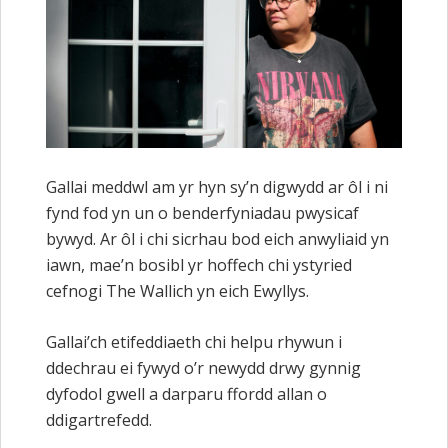
Gallai meddwl am yr hyn sy’n digwydd ar ôl i ni
fynd fod yn un o benderfyniadau pwysicaf
bywyd. Ar ôl i chi sicrhau bod eich anwyliaid yn
iawn, mae’n bosibl yr hoffech chi ystyried
cefnogi The Wallich yn eich Ewyllys.
Gallai’ch etifeddiaeth chi helpu rhywun i
ddechrau ei fywyd o’r newydd drwy gynnig
dyfodol gwell a darparu ffordd allan o
ddigartrefedd.