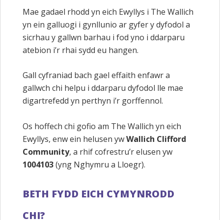
Mae gadael rhodd yn eich Ewyllys i The Wallich
yn ein galluogi i gynllunio ar gyfer y dyfodol a
sicrhau y gallwn barhau i fod yno i ddarparu
atebion i’r rhai sydd eu hangen.
Gall cyfraniad bach gael effaith enfawr a
gallwch chi helpu i ddarparu dyfodol lle mae
digartrefedd yn perthyn i’r gorffennol.
Os hoffech chi gofio am The Wallich yn eich
Ewyllys, enw ein helusen yw
Wallich Clifford
Community
, a rhif cofrestru’r elusen yw
1004103
(yng Nghymru a Lloegr).
BETH FYDD EICH CYMYNRODD
CHI?