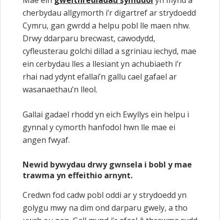
cherbydau allgymorth i’r digartref ar strydoedd
Cymru, gan gwrdd a helpu pobl lle maen nhw.
Drwy ddarparu brecwast, cawodydd,
cyfleusterau golchi dillad a sgriniau iechyd, mae
ein cerbydau lles a llesiant yn achubiaeth i’r
rhai nad ydynt efallai’n gallu cael gafael ar
wasanaethau’n lleol.
Gallai gadael rhodd yn eich Ewyllys ein helpu i
gynnal y cymorth hanfodol hwn lle mae ei
angen fwyaf.
Newid bywydau drwy gwnsela i bobl y mae
trawma yn effeithio arnynt.
Credwn fod cadw pobl oddi ar y strydoedd yn
golygu mwy na dim ond darparu gwely, a tho