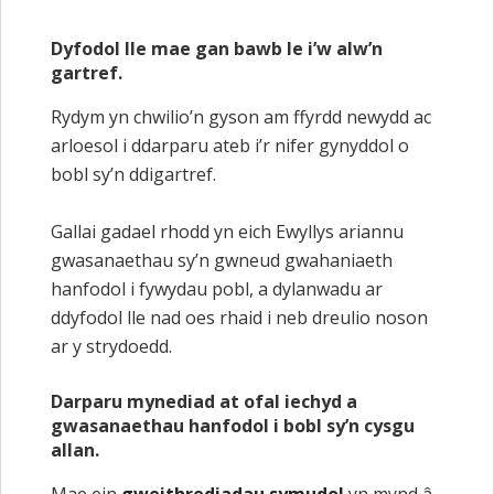
Dyfodol lle mae gan bawb le i’w alw’n
gartref.
Rydym yn chwilio’n gyson am ffyrdd newydd ac
arloesol i ddarparu ateb i’r nifer gynyddol o
bobl sy’n ddigartref.
Gallai gadael rhodd yn eich Ewyllys ariannu
gwasanaethau sy’n gwneud gwahaniaeth
hanfodol i fywydau pobl, a dylanwadu ar
ddyfodol lle nad oes rhaid i neb dreulio noson
ar y strydoedd.
Darparu mynediad at ofal iechyd a
gwasanaethau hanfodol i bobl sy’n cysgu
allan.
Mae ein
gweithrediadau
symudol
yn mynd â