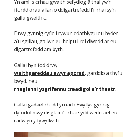
Yn aml, sicrhau gwaith sefydlog â thal yw’r
ffordd orau allan o ddigartrefedd i’r rhai sy’n
gallu gweithio.
Drwy gynnig cyfle i rywun ddatblygu eu hyder
a’u sgiliau, gallwn eu helpu i roi diwedd ar eu
digartrefedd am byth.
Gallai hyn fod drwy
weithgareddau awyr agored
, garddio a thyfu
bwyd, neu
rhaglenni ysgrifennu creadigol a’r theatr
.
Gallai gadael rhodd yn eich Ewyllys gynnig
dyfodol mwy disglair i’r rhai sydd wedi cael eu
cadw yn y tywyllwch.