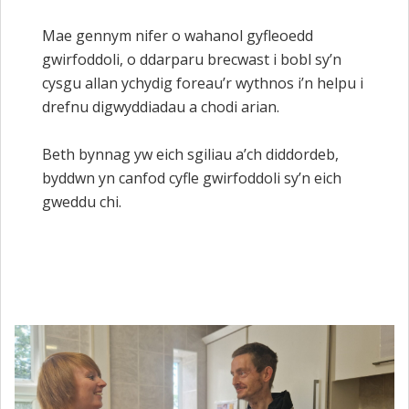
Mae gennym nifer o wahanol gyfleoedd
gwirfoddoli, o
ddarparu brecwast i bobl sy’n
cysgu allan ychydig foreau’r wythnos
i’n helpu i
drefnu digwyddiadau a chodi arian.
Beth bynnag yw eich sgiliau a’ch diddordeb,
byddwn yn canfod cyfle gwirfoddoli sy’n eich
gweddu chi.