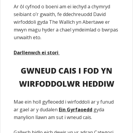
Ar ôl cyfnod o boeni am ei iechyd a chymryd
seibiant o’r gwaith, fe ddechreuodd David
wirfoddoli gyda The Wallich yn Abertawe er
mwyn magu hyder a chael ymdeimlad o bwrpas
unwaith eto.
Darllenwch ei stori
GWNEUD CAIS I FOD YN
WIRFODDOLWR HEDDIW
Mae ein holl gyfleoedd i wirfoddoli ar y funud
ar gael ar y dudalen
Ein Gyrfaoedd
gyda
manylion llawn am sut i wneud cais.
Gallwch hidlo eich dewis yn yr adran Categori