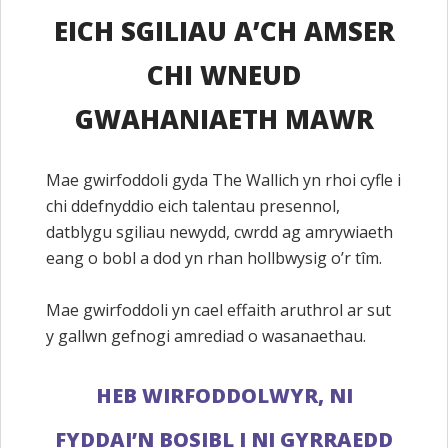
EICH SGILIAU A’CH AMSER
CHI WNEUD
GWAHANIAETH MAWR
Mae gwirfoddoli gyda The Wallich yn rhoi cyfle i
chi ddefnyddio eich talentau presennol,
datblygu sgiliau newydd, cwrdd ag amrywiaeth
eang o bobl a dod yn rhan hollbwysig o’r tîm.
Mae gwirfoddoli yn cael effaith aruthrol ar sut
y gallwn gefnogi amrediad o wasanaethau.
HEB WIRFODDOLWYR, NI
FYDDAI’N BOSIBL I NI GYRRAEDD