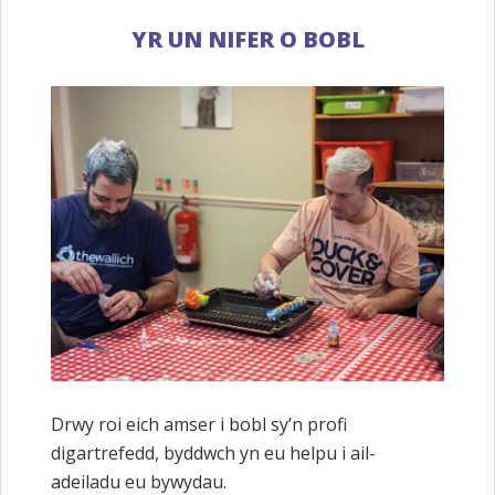
YR UN NIFER O BOBL
Drwy roi eich amser i bobl sy’n profi
digartrefedd, byddwch yn eu helpu i ail-
adeiladu eu bywydau.