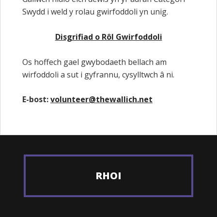
Swydd i weld y rolau gwirfoddoli yn unig.
Disgrifiad o Rôl Gwirfoddoli
Os hoffech gael gwybodaeth bellach am
wirfoddoli a sut i gyfrannu, cysylltwch â ni.
E-bost:
volunteer@thewallich.net
RHOI