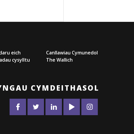
daru eich
Canllawiau Cymunedol
adau cysylltu
The Wallich
YNGAU CYMDEITHASOL