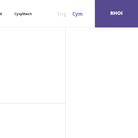
SEARCH
RHOI
Eng
Cym
di
Cysylltwch