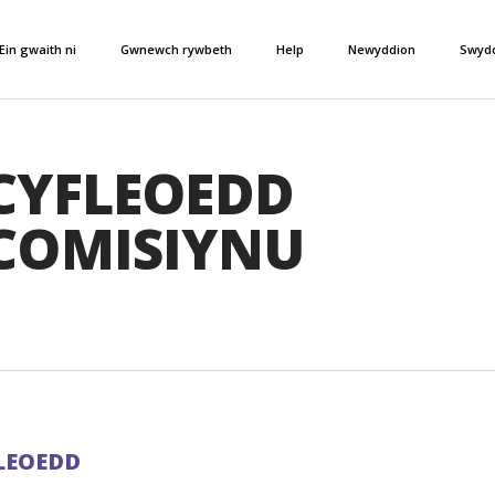
Ein gwaith ni
Gwnewch rywbeth
Help
Newyddion
Swyd
CYFLEOEDD
COMISIYNU
LEOEDD