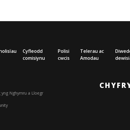
holisïau
Cyfleodd
Polisi
Telerau ac
Diwed
comisiynu
cwcis
Amodau
dewisi
CHYFR
ig yng Nghymru a Lloegr
nity