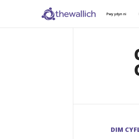
Pwy ydyn ni
DIM CYF