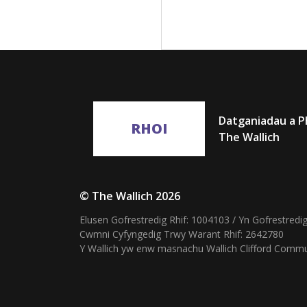
Datganiadau a P
RHOI
The Wallich
© The Wallich 2026
Elusen Gofrestredig Rhif: 1004103 / Yn Gofrestred
Cwmni Cyfyngedig Trwy Warant Rhif: 2642780
Y Wallich yw enw masnachu Wallich Clifford Commu