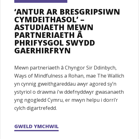
‘ANTUR AR BRESGRIPSIWN
CYMDEITHASOL’ –
ASTUDIAETH MEWN
PARTNERIAETH Â
PHRIFYSGOL SWYDD
GAERHIRFRYN
Mewn partneriaeth â Chyngor Sir Ddinbych,
Ways of Mindfulness a Rohan, mae The Wallich
yn cynnig gweithgareddau awyr agored sy’n
ystyriol o drawma i'w ddefnyddwyr gwasanaeth
yng ngogledd Cymru, er mwyn helpu i dorri’r
cylch digartrefedd.
GWELD YMCHWIL