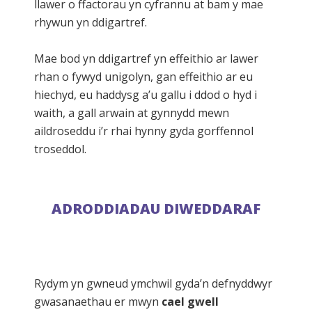
llawer o ffactorau yn cyfrannu at bam y mae
rhywun yn ddigartref.
Mae bod yn ddigartref yn effeithio ar lawer
rhan o fywyd unigolyn, gan effeithio ar eu
hiechyd, eu haddysg a’u gallu i ddod o hyd i
waith, a gall arwain at gynnydd mewn
aildroseddu i’r rhai hynny gyda gorffennol
troseddol.
ADRODDIADAU DIWEDDARAF
Rydym yn gwneud ymchwil gyda’n defnyddwyr
gwasanaethau er mwyn
cael gwell