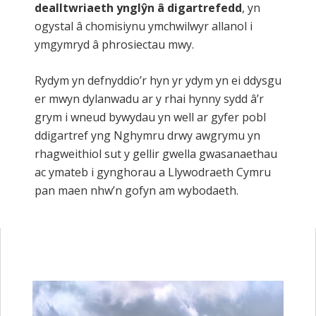
dealltwriaeth ynglŷn â digartrefedd
, yn
ogystal â chomisiynu ymchwilwyr allanol i
ymgymryd â phrosiectau mwy.
Rydym yn defnyddio’r hyn yr ydym yn ei ddysgu
er mwyn dylanwadu ar y rhai hynny sydd â’r
grym i wneud bywydau yn well ar gyfer pobl
ddigartref yng Nghymru drwy awgrymu yn
rhagweithiol sut y gellir gwella gwasanaethau
ac ymateb i gynghorau a Llywodraeth Cymru
pan maen nhw’n gofyn am wybodaeth.