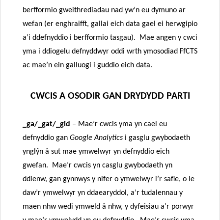
berfformio gweithrediadau nad yw’n eu dymuno ar
wefan (er enghraifft, gallai eich data gael ei herwgipio
a’i ddefnyddio i berfformio tasgau). Mae angen y cwci
yma i ddiogelu defnyddwyr oddi wrth ymosodiad FfCTS
ac mae’n ein galluogi i guddio eich data.
CWCIS A OSODIR GAN DRYDYDD PARTI
_ga/_gat/_gid
–
Mae’r cwcis yma yn cael eu
defnyddio gan
Google Analytics
i gasglu gwybodaeth
ynglŷn â sut mae ymwelwyr yn defnyddio eich
gwefan. Mae’r cwcis yn casglu gwybodaeth yn
ddienw, gan gynnwys y nifer o ymwelwyr i’r safle, o le
daw’r ymwelwyr yn ddaearyddol, a’r tudalennau y
maen nhw wedi ymweld â nhw, y dyfeisiau a’r porwyr