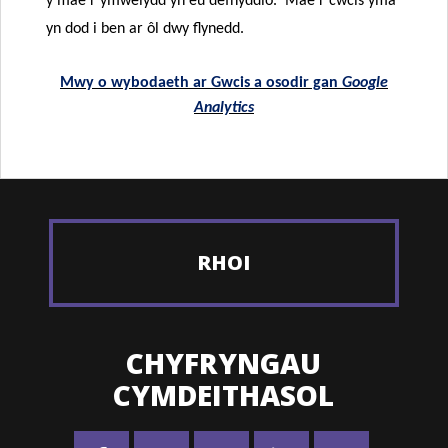
y mae’r ymwelydd yn eu defnyddio. Mae’r cwcis yma
yn dod i ben ar ôl dwy flynedd.
Mwy o wybodaeth ar Gwcis a osodir gan
Google
Analytics
RHOI
CHYFRYNGAU
CYMDEITHASOL