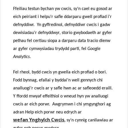
Ffeiliau testun bychan yw cwcis, sy’n cael eu gosod ar
eich peiriant i helpu’r safle ddarparu gwell profiad i’r
defnyddiwr. Yn gyffredinol, defnyddiwr cwcis i gadw
dewisiadau’r defnyddwyr, storio gwybodaeth ar gyfer
pethau fel certiau siopa a darparu data tracio dienw
ar gyfer cymwysiadau trydydd parti, fel
Google
Analytics
.
Fel rheol, bydd cwcis yn gwella eich profiad o bori.
Fodd bynnag, efallai y byddai’n well gennych chi
analluogi’r cwcis ar y safle hwn ac ar safleoedd eraill.
Y ffordd mwyaf effeithiol o wneud hyn yw analluogi
cwcis ar eich porwr. Awgrymwn i chi ymgynghori ag
adran Help eich porwr neu edrych ar
wefan Ynghylch Cwcis
,
sy’n cynnig canllawiau ar