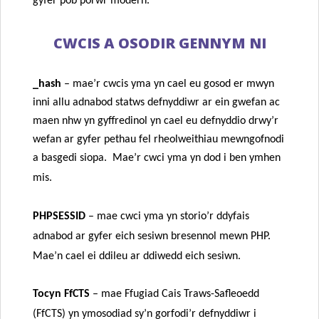
gyfer pob porwr modern.
CWCIS A OSODIR GENNYM NI
_hash
– mae’r cwcis yma yn cael eu gosod er mwyn
inni allu adnabod statws defnyddiwr ar ein gwefan ac
maen nhw yn gyffredinol yn cael eu defnyddio drwy’r
wefan ar gyfer pethau fel rheolweithiau mewngofnodi
a
basgedi siopa. Mae’r cwci yma yn dod i ben ymhen
mis.
PHPSESSID
– mae cwci yma yn storio’r ddyfais
adnabod ar gyfer eich sesiwn bresennol mewn PHP.
Mae’n cael ei ddileu ar ddiwedd eich sesiwn.
Tocyn FfCTS
– mae Ffugiad Cais Traws-Safleoedd
(FfCTS)
yn ymosodiad sy’n gorfodi’r defnyddiwr i