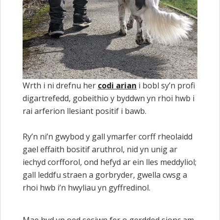
Wrth i ni drefnu her
codi arian
i bobl sy’n profi
digartrefedd, gobeithio y byddwn yn rhoi hwb i
rai arferion llesiant positif i bawb.
Ry’n ni’n gwybod y gall ymarfer corff rheolaidd
gael effaith bositif aruthrol, nid yn unig ar
iechyd corfforol, ond hefyd ar ein lles meddyliol;
gall leddfu straen a gorbryder, gwella cwsg a
rhoi hwb i’n hwyliau yn gyffredinol.
Mae hyd yn oed sesiwn fer o gerdded sionc am