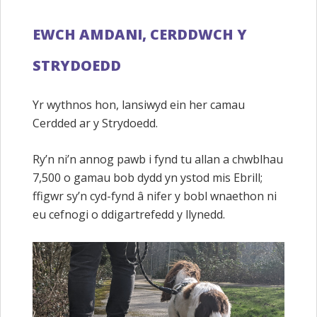
EWCH AMDANI, CERDDWCH Y
STRYDOEDD
Yr wythnos hon, lansiwyd ein her camau
Cerdded ar y Strydoedd.
Ry’n ni’n annog pawb i fynd tu allan a chwblhau
7,500 o gamau bob dydd yn ystod mis Ebrill;
ffigwr sy’n cyd-fynd â nifer y bobl wnaethon ni
eu cefnogi o ddigartrefedd y llynedd.