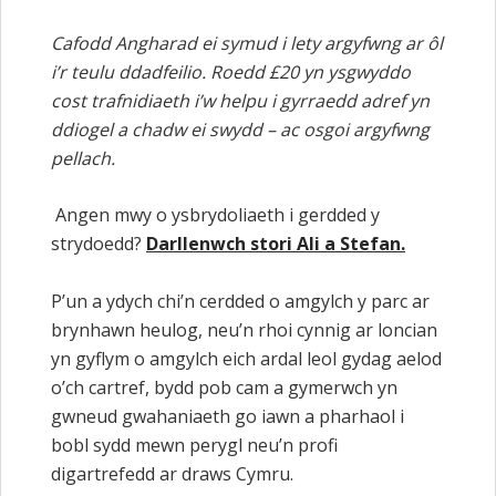
Cafodd Angharad ei symud i lety argyfwng ar ôl
i’r teulu ddadfeilio. Roedd £20 yn ysgwyddo
cost trafnidiaeth
i’w helpu i gyrraedd adref yn
ddiogel a chadw ei swydd – ac osgoi argyfwng
pellach.
Angen mwy o ysbrydoliaeth i gerdded y
strydoedd?
Darllenwch stori Ali a Stefan.
P’un a ydych chi’n cerdded o amgylch y parc ar
brynhawn heulog, neu’n rhoi cynnig ar loncian
yn gyflym o amgylch eich ardal leol gydag aelod
o’ch cartref, bydd pob cam a gymerwch yn
gwneud gwahaniaeth go iawn a pharhaol i
bobl sydd mewn perygl neu’n profi
digartrefedd ar draws Cymru.