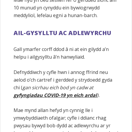
10 munud yn cynyddu ein bywiogrwydd
meddyliol, lefelau egni a hunan-barch.
AIL-GYSYLLTU AC ADLEWYRCHU
Gall ymarfer corff ddod â ni at ein gilydd a’n
helpu i ailgysylltu â’n hanwyliaid.
Defnyddiwch y cyfle hwn i annog ffrind neu
aelod o’ch cartref i gerdded y strydoedd gyda
chi (
gan sicrhau eich bod yn cadw at
gyfyngiadau COVID-19 yn eich ardal
).
Mae mynd allan hefyd yn cynnig lle i
ymwybyddiaeth ofalgar; cyfle i ddianc rhag
pwysau bywyd bob dydd ac adlewyrchu ar yr