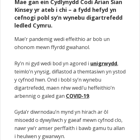
Mae gan ein Cydlynydd Codi Arian Sian
Kinsey yr ateb i chi – a fydd hefyd yn
cefnogi pobl sy’n wynebu digartrefedd
ledled Cymru.
Mae’r pandemig wedi effeithio ar bob un
ohonom mewn ffyrdd gwahanol.
Ry’n ni gyd wedi bod yn agored i
unigrwydd
,
teimlo’n ynysig, diflastod a themtasiwn yn ystod
y cyfnod hwn. Ond i bobl sy’n wynebu
digartrefedd, maen nhw wedi’u heffeithio’n
arbennig o galed gan
COVID-19
.
Gyda’r diwrnodau’n mynd yn hirach ar ôl
misoedd o dywyllwch y gaeaf mewn cyfnod clo,
nawr yw’r amser perffaith i bawb gamu tu allan
i heulwen y gwanwyn.