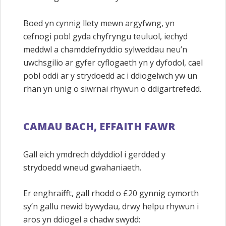
Boed yn cynnig llety mewn argyfwng, yn
cefnogi pobl gyda chyfryngu teuluol, iechyd
meddwl a chamddefnyddio sylweddau neu’n
uwchsgilio ar gyfer cyflogaeth yn y dyfodol, cael
pobl oddi ar y strydoedd ac i ddiogelwch yw un
rhan yn unig o siwrnai rhywun o ddigartrefedd.
CAMAU BACH, EFFAITH FAWR
Gall eich ymdrech ddyddiol i gerdded y
strydoedd wneud gwahaniaeth.
Er enghraifft, gall rhodd o £20 gynnig cymorth
sy’n gallu newid bywydau, drwy helpu rhywun i
aros yn ddiogel a chadw swydd: