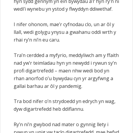
hyn sydd gennym yn ein bywydau a’r hyn ry’n ni
wedi’i wynebu yn ystod y flwyddyn ddiwethaf.
I nifer ohonom, mae’r cyfnodau clo, un ar ôl y
llall, wedi golygu ynysu a gwahanu oddi wrth y
rhai ry’n ni’n eu caru.
Tra’n cerdded a myfyrio, meddyliwch am y ffaith
nad yw’r teimladau hyn yn newydd i rywun sy’n
profi digartrefedd – maen nhw wedi bod yn
rhan anorfod o’u bywydau cyn yr argyfwng a
gallai barhau ar ôl y pandemig.
Tra bod nifer o’n strydoedd yn edrych yn wag,
dyw digartrefedd heb ddiflannu.
Ry’n ni’n gwybod nad mater o gynnig llety i
rywun yn unig yw taclo digartrefedd, mae hefyd