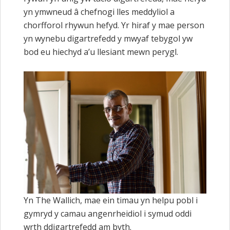
yn ymwneud â chefnogi lles meddyliol a
chorfforol rhywun hefyd. Yr hiraf y mae person
yn wynebu digartrefedd y mwyaf tebygol yw
bod eu hiechyd a’u llesiant mewn perygl.
Yn The Wallich, mae ein timau yn helpu pobl i
gymryd y camau angenrheidiol i symud oddi
wrth ddigartrefedd am byth.