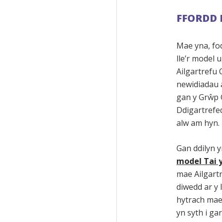
FFORDD 
Mae yna, fo
lle’r model
Ailgartrefu 
newidiadau 
gan y Grŵp 
Ddigartrefed
alw am hyn.
Gan ddilyn 
model Tai 
mae Ailgart
diwedd ar y l
hytrach mae
yn syth i ga