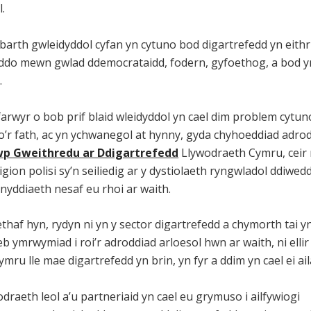
l.
arth gwleidyddol cyfan yn cytuno bod digartrefedd yn eithri
 iddo mewn gwlad ddemocrataidd, fodern, gyfoethog, a bod y
.
efarwyr o bob prif blaid wleidyddol yn cael dim problem cytuno
’r fath, ac yn ychwanegol at hynny, gyda chyhoeddiad adro
p Gweithredu ar Ddigartrefedd
Llywodraeth Cymru, ceir 
gion polisi sy’n seiliedig ar y dystiolaeth ryngwladol ddiwedd
inyddiaeth nesaf eu rhoi ar waith.
haf hyn, rydyn ni yn y sector digartrefedd a chymorth tai yn
b ymrwymiad i roi’r adroddiad arloesol hwn ar waith, ni ellir
mru lle mae digartrefedd yn brin, yn fyr a ddim yn cael ei ai
odraeth leol a’u partneriaid yn cael eu grymuso i ailfywiogi