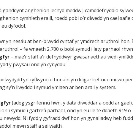
d ganddynt anghenion iechyd meddwl, camddefnyddio sylwe
henion cymhleth eraill, roedd pobl o’r diwedd yn cael safle d
 eu dyfodol.
awr yn nesáu at ben-blwydd cyntaf yr ymdrech aruthrol hon.
 aruthrol – fe wnaeth 2,700 o bobl symud i lety parhaol rhw
gfyr
– mae’r staff a’r defnyddwyr gwasanaethau wedi ymlâdd
fydd y pwysau ond yn cynyddu.
elwydydd yn cyflwyno’u hunain yn ddigartref neu mewn pery
ag sy’n llwyddo i symud ymlaen ar ben arall y system.
gfyr
(adeg ysgrifennu hwn, y data diweddar a oedd ar gael)
ion i symud i gartrefi parhaol, ond yn eu lle fe ddaeth 919 o
au newydd. Ni fydd y gyfradd dwf hon yn gynaliadwy heb fud
eddol mewn staff a seilwaith.