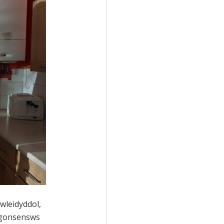
wleidyddol,
o gonsensws