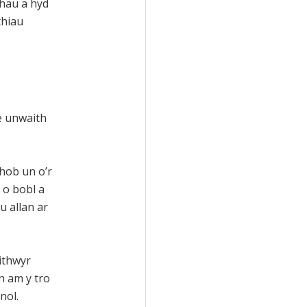
hau a hyd
thiau
e unwaith
hob un o’r
 o bobl a
u allan ar
ithwyr
n am y tro
nol.