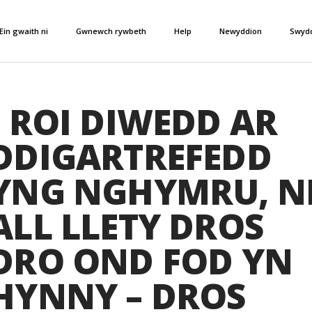
Ein gwaith ni
Gwnewch rywbeth
Help
Newyddion
Swyd
I ROI DIWEDD AR
DDIGARTREFEDD
YNG NGHYMRU, N
ALL LLETY DROS
DRO OND FOD YN
HYNNY – DROS