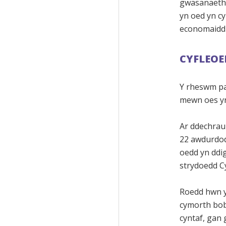
gwasanaetha
yn oed yn cy
economaidd 
CYFLEOE
Y rheswm pa
mewn oes yn 
Ar ddechrau
22 awdurdod
oedd yn ddig
strydoedd C
Roedd hwn y
cymorth bob
cyntaf, gan 