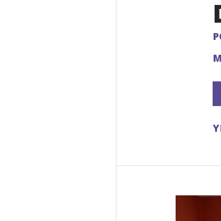
P
M
Y