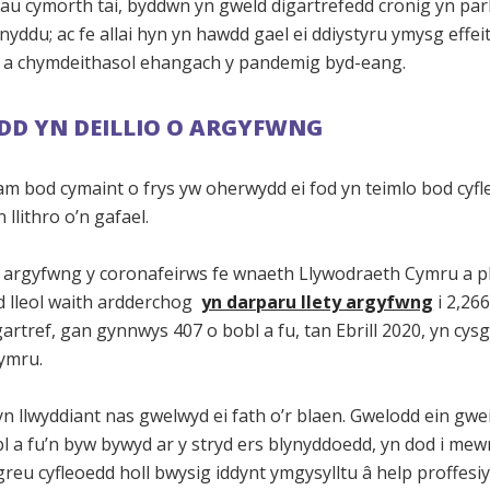
u cymorth tai, byddwn yn gweld digartrefedd cronig yn par
nyddu; ac fe allai hyn yn hawdd gael ei ddiystyru ymysg effei
a chymdeithasol ehangach y pandemig byd-eang.
DD YN DEILLIO O ARGYFWNG
m bod cymaint o frys yw oherwydd ei fod yn teimlo bod cyfl
llithro o’n gafael.
 argyfwng y coronafeirws fe wnaeth Llywodraeth Cymru a p
 lleol waith ardderchog
yn darparu llety argyfwng
i 2,266
artref, gan gynnwys 407 o bobl a fu, tan Ebrill 2020, yn cysg
ymru.
n llwyddiant nas gwelwyd ei fath o’r blaen. Gwelodd ein gwe
l a fu’n byw bywyd ar y stryd ers blynyddoedd, yn dod i mew
greu cyfleoedd holl bwysig iddynt ymgysylltu â help proffesiy