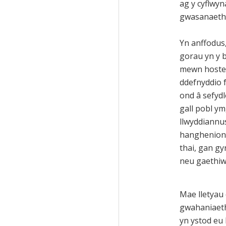
ag y cyflwyn
gwasanaetha
Yn anffodus,
gorau yn y 
mewn hostel 
ddefnyddio f
ond â sefyd
gall pobl ym
llwyddiannu
hanghenion
thai, gan g
neu gaethiw
Mae lletyau 
gwahaniaeth
yn ystod eu