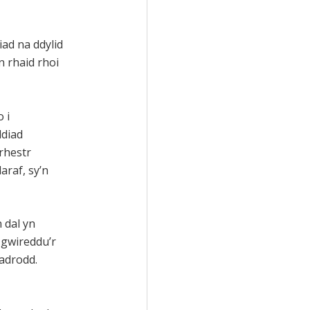
ad na ddylid
n rhaid rhoi
 i
ddiad
rhestr
araf, sy’n
 dal yn
 gwireddu’r
ladrodd.