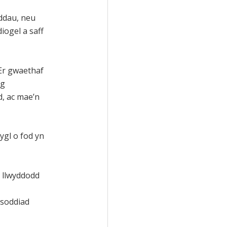
ddau, neu
iogel a saff
 Er gwaethaf
ng
, ac mae’n
gl o fod yn
, llwyddodd
dsoddiad