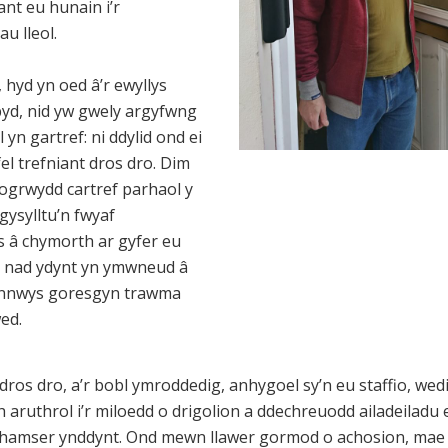
ant eu hunain i’r
u lleol.
 hyd yn oed â’r ewyllys
byd, nid yw gwely argyfwng
yn gartref: ni ddylid ond ei
el trefniant dros dro. Dim
logrwydd cartref parhaol y
gysylltu’n fwyaf
s â chymorth ar gyfer eu
 nad ydynt yn ymwneud â
ynnwys goresgyn trawma
ed.
dros dro, a’r bobl ymroddedig, anhygoel sy’n eu staffio, we
 aruthrol i’r miloedd o drigolion a ddechreuodd ailadeiladu
 hamser ynddynt. Ond mewn llawer gormod o achosion, mae