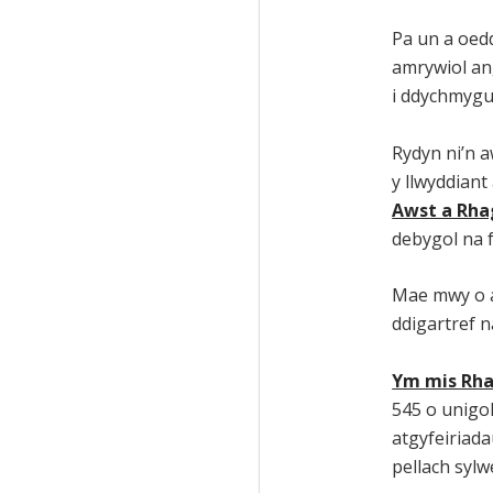
Pa un a oed
amrywiol ang
i ddychmygu
Rydyn ni’n 
y llwyddiant
Awst a Rha
debygol na 
Mae mwy o a
ddigartref n
Ym mis Rha
545 o unigol
atgyfeiriad
pellach sylw