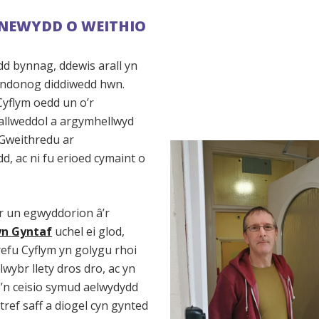
NEWYDD O WEITHIO
dd bynnag, ddewis arall yn
 undonog diddiwedd hwn.
Cyflym oedd un o’r
allweddol a argymhellwyd
Gweithredu ar
d, ac ni fu erioed cymaint o
yr un egwyddorion â’r
yn Gyntaf
uchel ei glod,
refu Cyflym yn golygu rhoi
lwybr llety dros dro, ac yn
’n ceisio symud aelwydydd
rtref saff a diogel cyn gynted