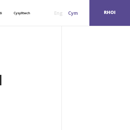
SEARCH
RHOI
Eng
Cym
di
Cysylltwch
I