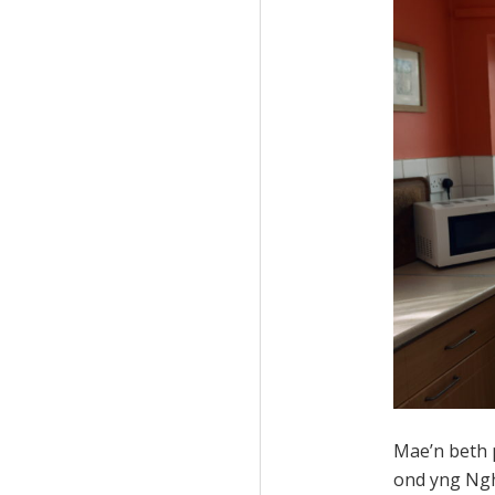
Mae’n beth p
ond yng Ngh