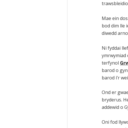
trawsbleidio
Mae ein dosb
bod dim lle
diwedd arno
Ni fyddai ll
ymrwymiad o
terfynol
Grw
barod o gyni
barod i’r we
Ond er gwaet
bryderus. He
addewid o Gy
Oni fod llyw