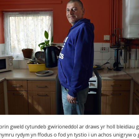
rin gweld cytundeb gwirioneddol ar draws yr holl bleidiau g
ymru rydym yn ffodus o fod yn tystio i un achos unigryw 