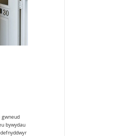
di gwneud
 eu bywydau
 defnyddwyr