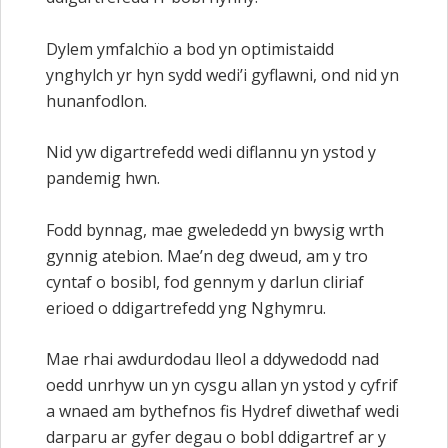
Dylem ymfalchïo a bod yn optimistaidd
ynghylch yr hyn sydd wedi’i gyflawni, ond nid yn
hunanfodlon.
Nid yw digartrefedd wedi diflannu yn ystod y
pandemig hwn.
Fodd bynnag, mae gwelededd yn bwysig wrth
gynnig atebion. Mae’n deg dweud, am y tro
cyntaf o bosibl, fod gennym y darlun cliriaf
erioed o ddigartrefedd yng Nghymru.
Mae rhai awdurdodau lleol a ddywedodd nad
oedd unrhyw un yn cysgu allan yn ystod y cyfrif
a wnaed am bythefnos fis Hydref diwethaf wedi
darparu ar gyfer degau o bobl ddigartref ar y