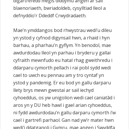
digartrefedd megis diddymu angen ar sail
blaenoriaeth, bwriadoldeb, cysylltiad lleol a
defnyddio’r Ddeddf Crwydradaeth.
Mae’n ymddangos bod rhwystrau wedi’u dileu
yn ystod y cyfnod digynsail hwn, a rhaid i hyn
barhau, a pharhau’n gyflym. Yn benodol, mae
awdurdodau lleol yn parhau i bryderu y gallai
cyfraith mewnfudo eu hatal rhag gweithredu i
ddarparu cymorth pellach i rai pobl sydd wedi
cael to uwch eu pennau am y tro cyntaf yn
ystod y pandemig. Er eu bod yn gallu darparu
llety brys mewn gwestai ar sail iechyd
cyhoeddus, os yw unigolion wedi cael caniatâd i
aros yn y DU heb hawl i gael arian cyhoeddus,
ni fydd awdurdodau’n gallu darparu cymorth i’w
cael i gartrefi parhaol. Gan nad yw’r mater hwn
wedi’i ddatganoli i Gymru, mae angen i Swyddfa