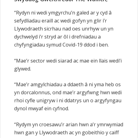
“Rydyn ni wedi ymgyrchu’n galed ar y cyd â
sefydliadau eraill ac wedi gofyn yn glir i’r
Llywodraeth sicrhau nad oes unrhyw un yn
dychwelyd i’r stryd ar ôl i drefniadau a
chyfyngiadau symud Covid-19 ddod i ben.
“Mae’r sector wedi siarad ac mae ein llais wedi’i
glywed.
“Mae’r amgylchiadau a ddaeth â ni yma heb os
yn dorcalonnus, ond mae’r argyfwng hwn wedi
rhoi cyfle unigryw i ni ddatrys un o argyfyngau
dynol mwyaf ein cyfnod.
“Rydym yn croesawu’r arian hwn a’r ymrwymiad
hwn gan y Llywodraeth ac yn gobeithio y caiff