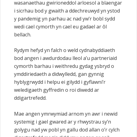
wasanaethau gwirioneddol arloesol a blaengar
i sicrhau bod y gwaith a ddechreuwyd yn ystod
y pandemig yn parhau ac nad yw’r bobl sydd
wedi cael cymorth yn cael eu gadael ar ôl
bellach.
Rydym hefyd yn falch o weld cydnabyddiaeth
bod angen i awdurdodau lleol a’u partneriaid
cymorth barhau i weithredu gydag ysbryd o
ymddiriedaeth a didwylledd, gan gynnig
hyblygrwydd i helpu ei gilydd i gyflawni’r
weledigaeth gyffredin o roi diwedd ar
ddigartrefedd.
Mae angen ymrwymiad arnom yn awr i newid
systemig i gael gwared ar y rhwystrau sy’n
golygu nad yw pobl yn gallu dod allan o’r cylch