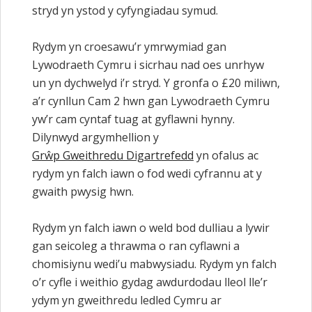
stryd yn ystod y cyfyngiadau symud.
Rydym yn croesawu’r ymrwymiad gan
Lywodraeth Cymru i sicrhau nad oes unrhyw
un yn dychwelyd i’r stryd. Y gronfa o £20 miliwn,
a’r cynllun Cam 2 hwn gan Lywodraeth Cymru
yw’r cam cyntaf tuag at gyflawni hynny.
Dilynwyd argymhellion y
Grŵp Gweithredu Digartrefedd
yn ofalus ac
rydym yn falch iawn o fod wedi cyfrannu at y
gwaith pwysig hwn.
Rydym yn falch iawn o weld bod dulliau a lywir
gan seicoleg a thrawma o ran cyflawni a
chomisiynu wedi’u mabwysiadu. Rydym yn falch
o’r cyfle i weithio gydag awdurdodau lleol lle’r
ydym yn gweithredu ledled Cymru ar