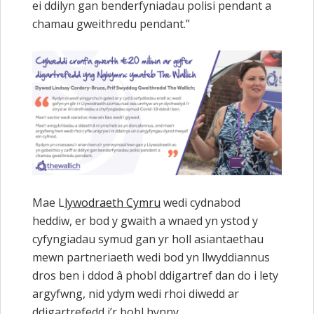
ei ddilyn gan benderfyniadau polisi pendant a
chamau gweithredu pendant.”
Mae L
lywodraeth Cymru
wedi cydnabod
heddiw, er bod y gwaith a wnaed yn ystod y
cyfyngiadau symud gan yr holl asiantaethau
mewn partneriaeth wedi bod yn llwyddiannus
dros ben i ddod â phobl ddigartref dan do i lety
argyfwng, nid ydym wedi rhoi diwedd ar
ddigartrefedd i’r bobl hynny.