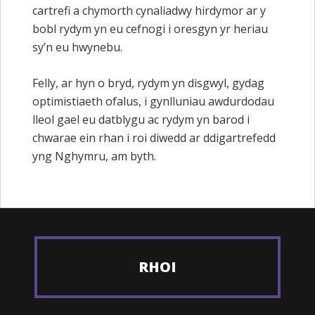
cartrefi a chymorth cynaliadwy hirdymor ar y
bobl rydym yn eu cefnogi i oresgyn yr heriau
sy’n eu hwynebu.
Felly, ar hyn o bryd, rydym yn disgwyl, gydag
optimistiaeth ofalus, i gynlluniau awdurdodau
lleol gael eu datblygu ac rydym yn barod i
chwarae ein rhan i roi diwedd ar ddigartrefedd
yng Nghymru, am byth.
RHOI