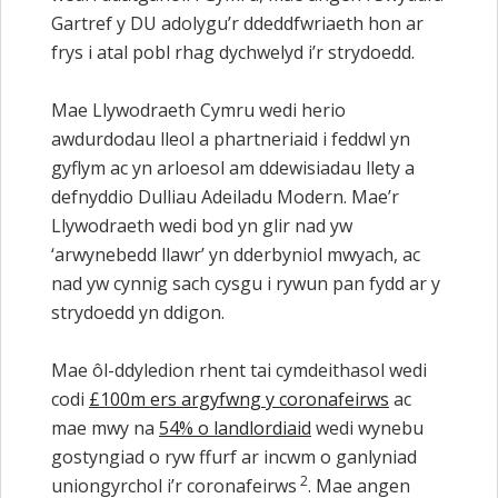
Gartref y DU adolygu’r ddeddfwriaeth hon ar
frys i atal pobl rhag dychwelyd i’r strydoedd.
Mae Llywodraeth Cymru wedi herio
awdurdodau lleol a phartneriaid i feddwl yn
gyflym ac yn arloesol am ddewisiadau llety a
defnyddio Dulliau Adeiladu Modern. Mae’r
Llywodraeth wedi bod yn glir nad yw
‘arwynebedd llawr’ yn dderbyniol mwyach, ac
nad yw cynnig sach cysgu i rywun pan fydd ar y
strydoedd yn ddigon.
Mae ôl-ddyledion rhent tai cymdeithasol wedi
codi
£100m ers argyfwng y coronafeirws
ac
mae mwy na
54% o landlordiaid
wedi wynebu
gostyngiad o ryw ffurf ar incwm o ganlyniad
2
uniongyrchol i’r coronafeirws
. Mae angen