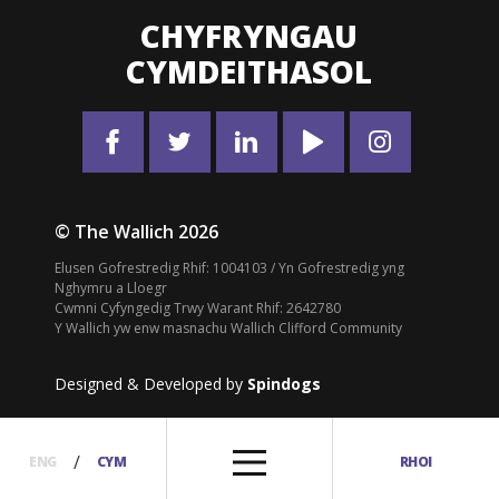
CHYFRYNGAU
CYMDEITHASOL
© The Wallich 2026
Elusen Gofrestredig Rhif: 1004103 / Yn Gofrestredig yng
Nghymru a Lloegr
Cwmni Cyfyngedig Trwy Warant Rhif: 2642780
Y Wallich yw enw masnachu Wallich Clifford Community
Designed & Developed by
Spindogs
/
ENG
CYM
RHOI