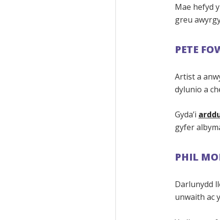
Mae hefyd yn
greu awyrgy
PETE FO
Artist a an
dylunio a ch
Gyda’i
arddu
gyfer albym
PHIL M
Darlunydd ll
unwaith ac 