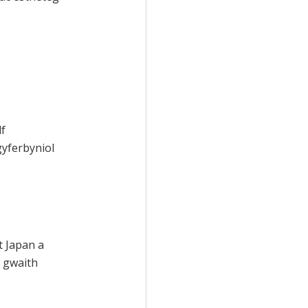
lf
gyferbyniol
t Japan a
a gwaith