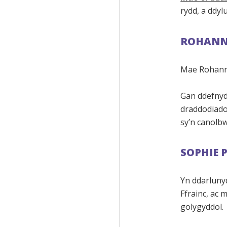
rydd, a ddyl
ROHANN
Mae Rohan
Gan ddefnyd
draddodiado
sy’n canolbw
SOPHIE 
Yn ddarlunyd
Ffrainc, ac
golygyddol.