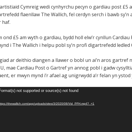
artistiaid Cymreig wedi cynhyrchu pecyn o gardiau post £5 a
rtrefedd flaenllaw The Wallich, fel cerdyn serch i bawb sy’n
 haf.
m ond £5 am wyth o gardiau, bydd holl elw’r cynllun Cardiau 
ynd i The Wallich i helpu pobl sy’n profi digartrefedd ledled
iad ar deithio diangen a llawer o bobl un ai’n aros gartref 
DU, mae Cardiau Post o Gartref yn annog pobl i gadw cysylltia
nt, er mwyn mynd i’r afael ag unigrwydd a’r felan yn ystod 
Format(s) not supported or source(s) not found
https://thewallich.com/app/uploads/sites/3/2020/08/Vid_PFH.mp4?_=1