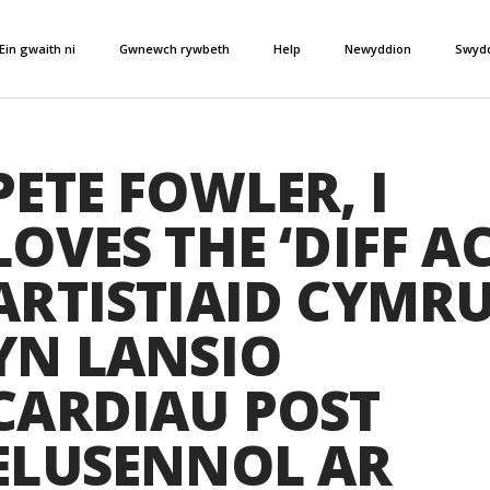
Ein gwaith ni
Gwnewch rywbeth
Help
Newyddion
Swyd
PETE FOWLER, I
LOVES THE ‘DIFF A
ARTISTIAID CYMR
YN LANSIO
CARDIAU POST
ELUSENNOL AR