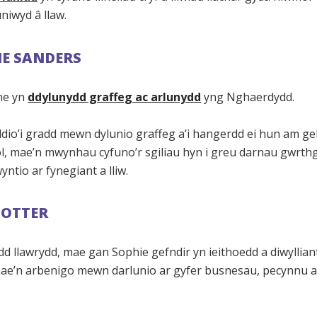
uniwyd â llaw.
E SANDERS
ne yn
ddylunydd graffeg ac arlunydd
yng Nghaerdydd.
dio’i gradd mewn dylunio graffeg a’i hangerdd ei hun am ge
l, mae’n mwynhau cyfuno’r sgiliau hyn i greu darnau gwrth
yntio ar fynegiant a lliw.
POTTER
d llawrydd, mae gan Sophie gefndir yn ieithoedd a diwyllian
 mae’n arbenigo mewn darlunio ar gyfer busnesau, pecynnu 