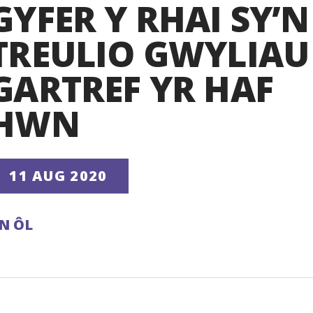
GYFER Y RHAI SY’N
TREULIO GWYLIAU
GARTREF YR HAF
HWN
11 AUG 2020
N ÔL