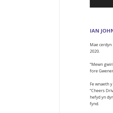
IAN JOHN
Mae cerdyn
2020.
“Mewn gwirio
fore Gwener 
Fe wnaeth y 
“Cheers Driv
hefyd yn dy
fynd.