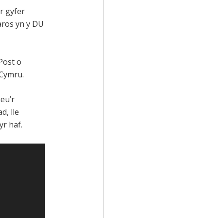
r gyfer
 aros yn y DU
Post o
 Cymru.
neu’r
d, lle
yr haf.