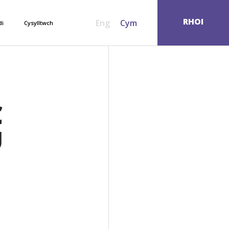
SEARCH
RHOI
Eng
Cym
di
Cysylltwch
C
U