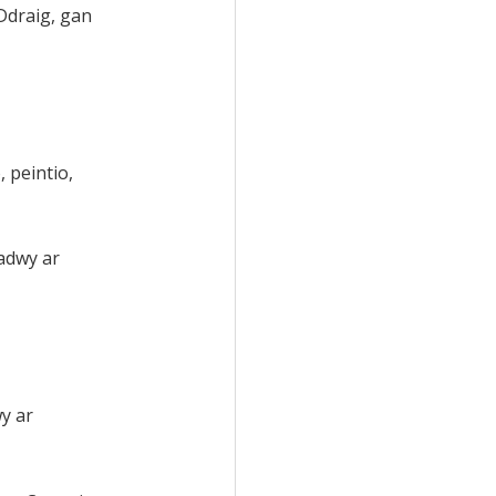
 Ddraig, gan
 peintio,
adwy ar
wy ar