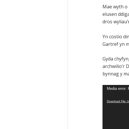
Mae wyth o 
elusen ddiga
dros wyliau’r
Yn costio di
Gartref yn m
Gyda chyfyng
archwilio’r 
bynnag y mae
Video
Media error: 
Player
Download File: 