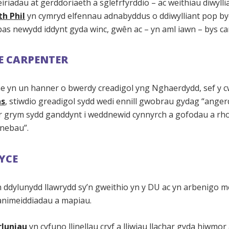
eiriadau at gerddoriaeth a sglefrfyrddio – ac weithiau diwyll
h Phil
yn cymryd elfennau adnabyddus o ddiwylliant pop by
as newydd iddynt gyda winc, gwên ac – yn aml iawn – bys ca
E CARPENTER
 yn un hanner o bwerdy creadigol yng Nghaerdydd, sef y cw
as
, stiwdio greadigol sydd wedi ennill gwobrau gydag “ange
r grym sydd ganddynt i weddnewid cynnyrch a gofodau a rh
nebau”.
YCE
 ddylunydd llawrydd sy’n gweithio yn y DU ac yn arbenigo 
animeiddiadau a mapiau.
rluniau
yn cyfuno llinellau cryf a lliwiau llachar gyda hiwmor