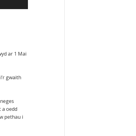
yd ar 1 Mai
i’r gwaith
i neges
c a oedd
w pethau i