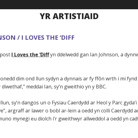
YR ARTISTIAID
SON / I LOVES THE ‘DIFF
 post
I Loves the ‘Diff
yn ddelwedd gan Ian Johnson, a dynnw
nedd dim ond llun sydyn a dynnais ar fy ffôn wrth i mi fynd 
diwethaf,” meddai Ian, sy’n gweithio yn y BBC.
llun, sy’n dangos un o Fysiau Caerdydd ar Heol y Parc gyda’
e”, argraff ar lawer o bobl ar-lein a oedd yn colli Caerdydd a
muno mynegi eu diolch i’r gweithwyr allweddol a oedd yn cad