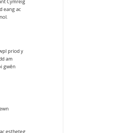
iant Cymreig
d eang ac
nol.
pl priod y
rdd am
oi gwên
mewn
 ac estheteg