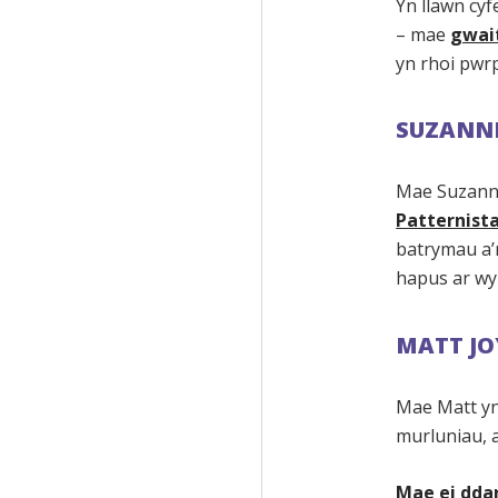
Yn llawn cyf
– mae
gwait
yn rhoi pwrp
SUZANN
Mae Suzanne
Patternist
batrymau a’
hapus ar wy
MATT JO
Mae Matt yn
murluniau, 
Mae ei dda