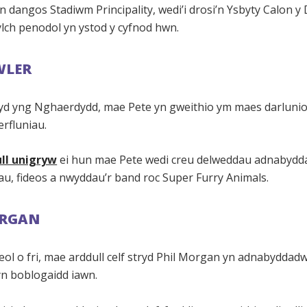
 dangos Stadiwm Principality, wedi’i drosi’n Ysbyty Calon y
lch penodol yn ystod y cyfnod hwn.
WLER
wyd yng Nghaerdydd, mae Pete yn gweithio ym maes darlunio,
erfluniau.
ll unigryw
ei hun mae Pete wedi creu delweddau adnabydd
au, fideos a nwyddau’r band roc Super Furry Animals.
ORGAN
eol o fri, mae arddull celf stryd Phil Morgan yn adnabyddad
yn boblogaidd iawn.