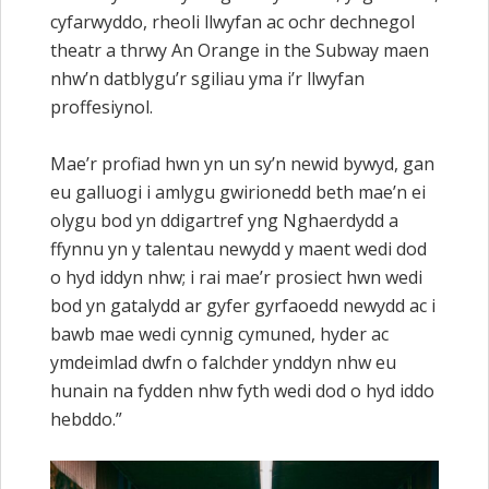
cyfarwyddo, rheoli llwyfan ac ochr dechnegol
theatr a thrwy An Orange in the Subway maen
nhw’n datblygu’r sgiliau yma i’r llwyfan
proffesiynol.
Mae’r profiad hwn yn un sy’n newid bywyd, gan
eu galluogi i amlygu gwirionedd beth mae’n ei
olygu bod yn ddigartref yng Nghaerdydd a
ffynnu yn y talentau newydd y maent wedi dod
o hyd iddyn nhw; i rai mae’r prosiect hwn wedi
bod yn gatalydd ar gyfer gyrfaoedd newydd ac i
bawb mae wedi cynnig cymuned, hyder ac
ymdeimlad dwfn o falchder ynddyn nhw eu
hunain na fydden nhw fyth wedi dod o hyd iddo
hebddo.”