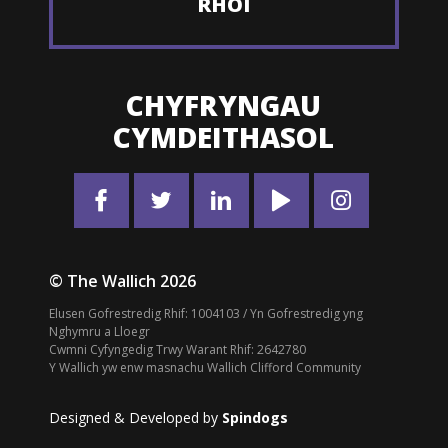
RHOI
CHYFRYNGAU
CYMDEITHASOL
© The Wallich 2026
Elusen Gofrestredig Rhif: 1004103 / Yn Gofrestredig yng
Nghymru a Lloegr
Cwmni Cyfyngedig Trwy Warant Rhif: 2642780
Y Wallich yw enw masnachu Wallich Clifford Community
Designed & Developed by
Spindogs