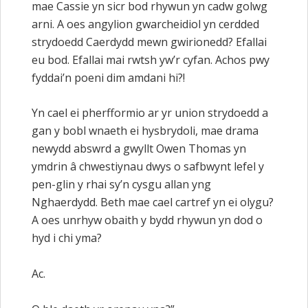
mae Cassie yn sicr bod rhywun yn cadw golwg
arni. A oes angylion gwarcheidiol yn cerdded
strydoedd Caerdydd mewn gwirionedd? Efallai
eu bod. Efallai mai rwtsh yw’r cyfan. Achos pwy
fyddai’n poeni dim amdani hi?!
Yn cael ei pherfformio ar yr union strydoedd a
gan y bobl wnaeth ei hysbrydoli, mae drama
newydd abswrd a gwyllt Owen Thomas yn
ymdrin â chwestiynau dwys o safbwynt lefel y
pen-glin y rhai sy’n cysgu allan yng
Nghaerdydd. Beth mae cael cartref yn ei olygu?
A oes unrhyw obaith y bydd rhywun yn dod o
hyd i chi yma?
Ac.