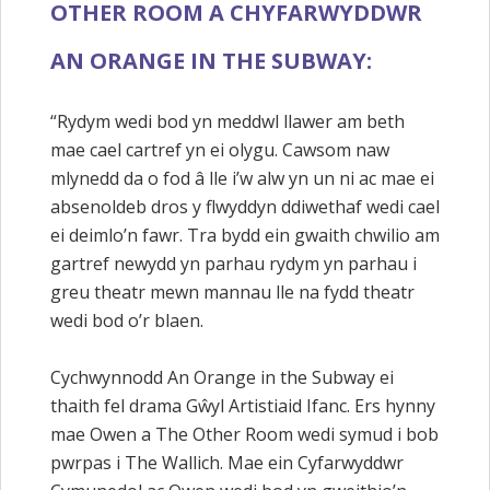
OTHER ROOM A CHYFARWYDDWR
AN ORANGE IN THE SUBWAY:
“Rydym wedi bod yn meddwl llawer am beth
mae cael cartref yn ei olygu. Cawsom naw
mlynedd da o fod â lle i’w alw yn un ni ac mae ei
absenoldeb dros y flwyddyn ddiwethaf wedi cael
ei deimlo’n fawr. Tra bydd ein gwaith chwilio am
gartref newydd yn parhau rydym yn parhau i
greu theatr mewn mannau lle na fydd theatr
wedi bod o’r blaen.
Cychwynnodd An Orange in the Subway ei
thaith fel drama Gŵyl Artistiaid Ifanc. Ers hynny
mae Owen a The Other Room wedi symud i bob
pwrpas i The Wallich. Mae ein Cyfarwyddwr