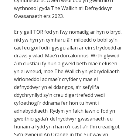
Cymunedol ac Owen wedi bod yn gweithio’n
wythnosol gyda The Wallich a’i Defnyddwyr
Gwasanaeth ers 2023.
Er y gall TOR fod yn fwy nomadig ar hyn o bryd,
nid yw hyn yn cymharu â’r miloedd o bobl sy’n
cael eu gorfodi i gysgu allan ar ein strydoedd ar
draws y wlad. Mae’n dorcalonnus. Wrth glywed
â’m clustiau fy hun a gweld beth mae’r elusen
yn ei wneud, mae The Wallich yn ysbrydoliaeth
wirioneddol ac mae’r cryfder y mae ei
defnyddwyr yn ei ddangos, a’r sefyllfa
ddychrynllyd sy’n creu digartrefedd wedi
cyfoethogi’r ddrama fer hon tu hwnt i
adnabyddiaeth. Rydym yn falch iawn o fod yn
gweithio gyda’r defnyddwyr gwasanaeth eu
hunain a fydd yn rhan o’r cast a’r tîm creadigol.
Sy’n gwneud An Orange in the Subway yn