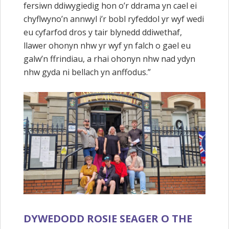
fersiwn ddiwygiedig hon o’r ddrama yn cael ei
chyflwyno’n annwyl i’r bobl ryfeddol yr wyf wedi
eu cyfarfod dros y tair blynedd ddiwethaf,
llawer ohonyn nhw yr wyf yn falch o gael eu
galw’n ffrindiau, a rhai ohonyn nhw nad ydyn
nhw gyda ni bellach yn anffodus.”
DYWEDODD ROSIE SEAGER O THE