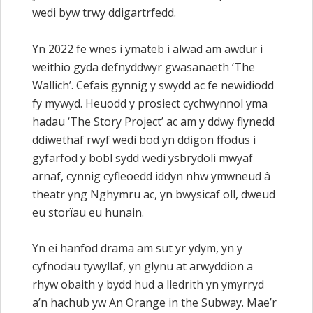
wedi byw trwy ddigartrfedd.
Yn 2022 fe wnes i ymateb i alwad am awdur i
weithio gyda defnyddwyr gwasanaeth ‘The
Wallich’. Cefais gynnig y swydd ac fe newidiodd
fy mywyd. Heuodd y prosiect cychwynnol yma
hadau ‘The Story Project’ ac am y ddwy flynedd
ddiwethaf rwyf wedi bod yn ddigon ffodus i
gyfarfod y bobl sydd wedi ysbrydoli mwyaf
arnaf, cynnig cyfleoedd iddyn nhw ymwneud â
theatr yng Nghymru ac, yn bwysicaf oll, dweud
eu storïau eu hunain.
Yn ei hanfod drama am sut yr ydym, yn y
cyfnodau tywyllaf, yn glynu at arwyddion a
rhyw obaith y bydd hud a lledrith yn ymyrryd
a’n hachub yw An Orange in the Subway. Mae’r