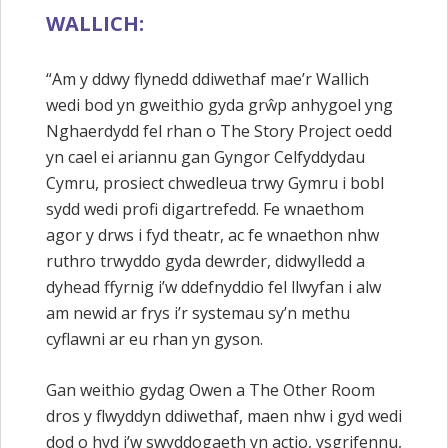
WALLICH:
“Am y ddwy flynedd ddiwethaf mae’r Wallich
wedi bod yn gweithio gyda grŵp anhygoel yng
Nghaerdydd fel rhan o The Story Project oedd
yn cael ei ariannu gan Gyngor Celfyddydau
Cymru, prosiect chwedleua trwy Gymru i bobl
sydd wedi profi digartrefedd. Fe wnaethom
agor y drws i fyd theatr, ac fe wnaethon nhw
ruthro trwyddo gyda dewrder, didwylledd a
dyhead ffyrnig i’w ddefnyddio fel llwyfan i alw
am newid ar frys i’r systemau sy’n methu
cyflawni ar eu rhan yn gyson.
Gan weithio gydag Owen a The Other Room
dros y flwyddyn ddiwethaf, maen nhw i gyd wedi
dod o hyd i’w swyddogaeth yn actio, ysgrifennu,