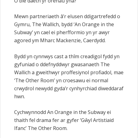
O ble daeth yr orenau yna?”
Mewn partneriaeth â’r elusen ddigartrefedd o
Gymru, The Wallich, bydd ‘An Orange in the
Subway’ yn cael ei pherfformio yn yr awyr
agored ym Mharc Mackenzie, Caerdydd.
Bydd yn cynnwys cast a thîm creadigol fydd yn
gyfuniad o ddefnyddwyr gwasanaeth The
Wallich a gweithwyr proffesiynol profiadol, mae
‘The Other Room’ yn croesawu ei normal
crwydrol newydd gyda’r cynhyrchiad diweddaraf
hwn.
Cychwynnodd An Orange in the Subway ei
thaith fel drama fer ar gyfer ‘Gŵyl Artistiaid
Ifanc’ The Other Room.