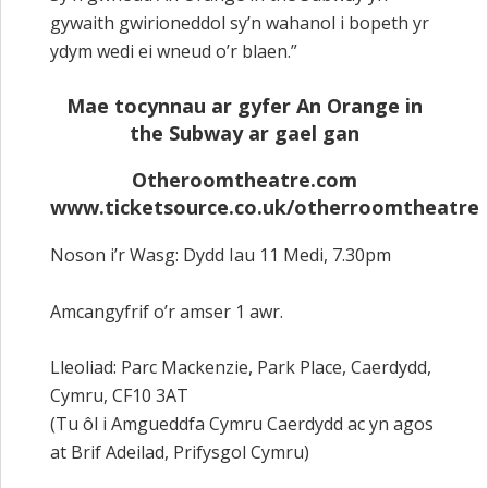
gywaith gwirioneddol sy’n wahanol i bopeth yr
ydym wedi ei wneud o’r blaen.”
Mae tocynnau ar gyfer An Orange in
the Subway ar gael gan
Otheroomtheatre.com
www.ticketsource.co.uk/otherroomtheatre
Noson i’r Wasg: Dydd Iau 11 Medi, 7.30pm
Amcangyfrif o’r amser 1 awr.
Lleoliad: Parc Mackenzie, Park Place, Caerdydd,
Cymru, CF10 3AT
(Tu ôl i Amgueddfa Cymru Caerdydd ac yn agos
at Brif Adeilad, Prifysgol Cymru)