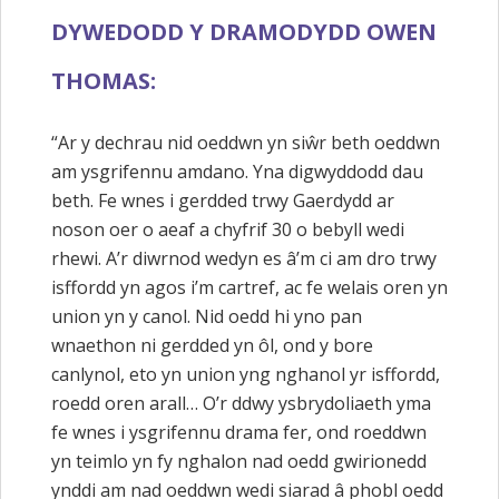
DYWEDODD Y DRAMODYDD OWEN
THOMAS:
“Ar y dechrau nid oeddwn yn siŵr beth oeddwn
am ysgrifennu amdano. Yna digwyddodd dau
beth. Fe wnes i gerdded trwy Gaerdydd ar
noson oer o aeaf a chyfrif 30 o bebyll wedi
rhewi. A’r diwrnod wedyn es â’m ci am dro trwy
isffordd yn agos i’m cartref, ac fe welais oren yn
union yn y canol. Nid oedd hi yno pan
wnaethon ni gerdded yn ôl, ond y bore
canlynol, eto yn union yng nghanol yr isffordd,
roedd oren arall… O’r ddwy ysbrydoliaeth yma
fe wnes i ysgrifennu drama fer, ond roeddwn
yn teimlo yn fy nghalon nad oedd gwirionedd
ynddi am nad oeddwn wedi siarad â phobl oedd