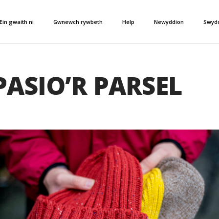
Ein gwaith ni
Gwnewch rywbeth
Help
Newyddion
Swyd
PASIO’R PARSEL