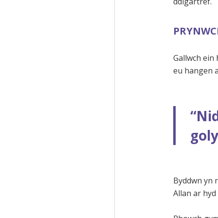
ddigartref.
PRYNWC
Gallwch ein 
eu hangen a
“Nid
goly
Byddwn yn r
Allan ar hyd