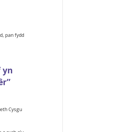
d, pan fydd
f yn
êr”
aeth Cysgu