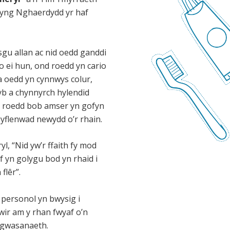
 yng Nghaerdydd yr haf
sgu allan ac nid oedd ganddi
o ei hun, ond roedd yn cario
 oedd yn cynnwys colur,
yb a chynnyrch hylendid
c roedd bob amser yn gofyn
 gyflenwad newydd o’r rhain.
l, “Nid yw’r ffaith fy mod
f yn golygu bod yn rhaid i
flêr”.
 personol yn bwysig i
 wir am y rhan fwyaf o’n
 gwasanaeth.