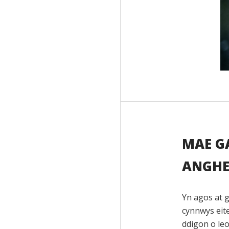
MAE G
ANGHE
Yn agos at g
cynnwys eit
ddigon o le