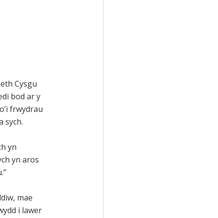
aeth Cysgu
di bod ar y
o’i frwydrau
 sych.
ch yn
ych yn aros
.”
ddiw, mae
wydd i lawer