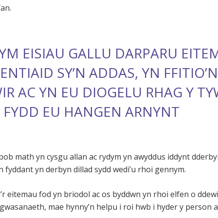
fan.
YM EISIAU GALLU DARPARU EITEM
IENTIAID SY’N ADDAS, YN FFITIO’
IR AC YN EU DIOGELU RHAG Y T
 FYDD EU HANGEN ARNYNT
bob math yn cysgu allan ac rydym yn awyddus iddynt dderby
 fyddant yn derbyn dillad sydd wedi’u rhoi gennym.
r eitemau fod yn briodol ac os byddwn yn rhoi elfen o ddewi
gwasanaeth, mae hynny’n helpu i roi hwb i hyder y person a