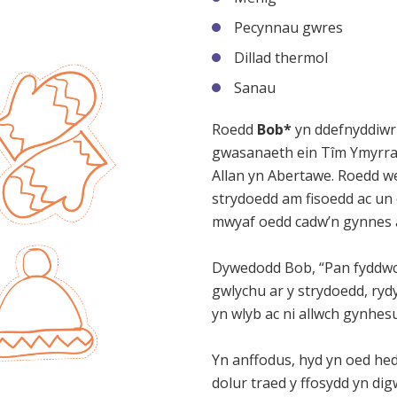
Pecynnau gwres
Dillad thermol
Sanau
Roedd
Bob*
yn ddefnyddiwr
gwasanaeth ein Tîm Ymyrr
Allan yn Abertawe. Roedd we
strydoedd am fisoedd ac un 
mwyaf oedd cadw’n gynnes a
Dywedodd Bob, “Pan fyddw
gwlychu ar y strydoedd, ryd
yn wlyb ac ni allwch gynhesu
Yn anffodus, hyd yn oed he
dolur traed y ffosydd yn dig