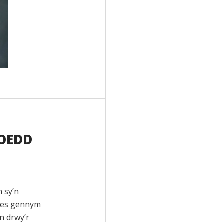
DOEDD
n sy’n
 oes gennym
n drwy’r