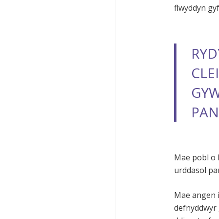
flwyddyn gy
RYD
CLE
GYW
PAN
Mae pobl o 
urddasol pan
Mae angen i’
defnyddwyr 