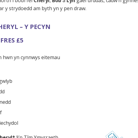
rth i bobl fel
Cheryl
,
Bob
a
Lyn
gael urddas, cadw’n gynnes
ar y strydoedd am byth yn y pen draw.
HERYL – Y PECYN
FRES £5
n hwn yn cynnwys eitemau
gwlyb
dd
nnedd
f
iechydol
heryl*
â’n Tîm Ymyrraeth