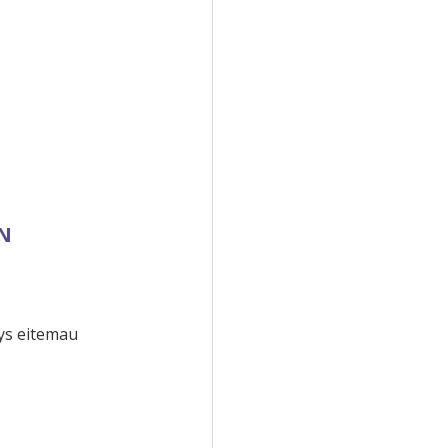
YN
ys eitemau