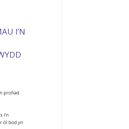
AU I’N
N
YWYDD
n profiad
s i’n
r ôl bod yn