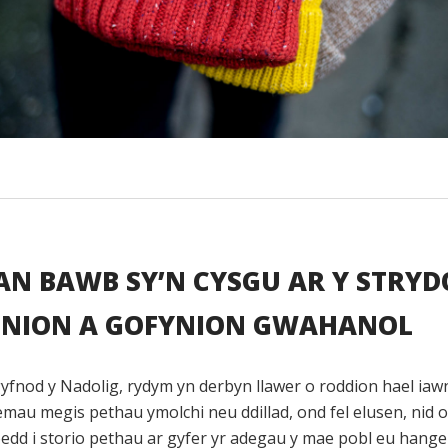
AN BAWB SY’N CYSGU AR Y STRY
NION A GOFYNION GWAHANOL
yfnod y Nadolig, rydym yn derbyn llawer o roddion hael iaw
emau megis pethau ymolchi neu ddillad, ond fel elusen, nid
oedd i storio pethau ar gyfer yr adegau y mae pobl eu hange