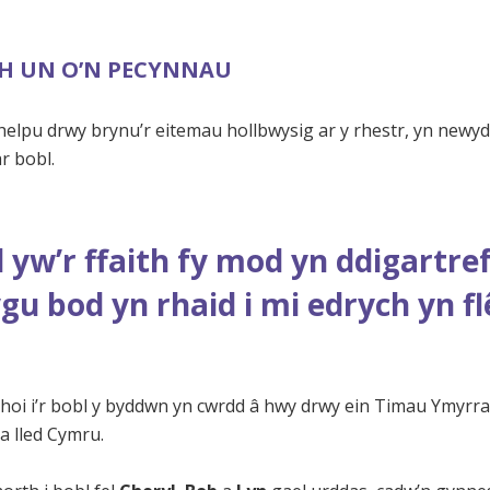
H UN O’N PECYNNAU
helpu drwy brynu’r eitemau hollbwysig ar y rhestr, yn newyd
r bobl.
 yw’r ffaith fy mod yn ddigartre
gu bod yn rhaid i mi edrych yn fl
hoi i’r bobl y byddwn yn cwrdd â hwy drwy ein Timau Ymyrr
 a lled Cymru.