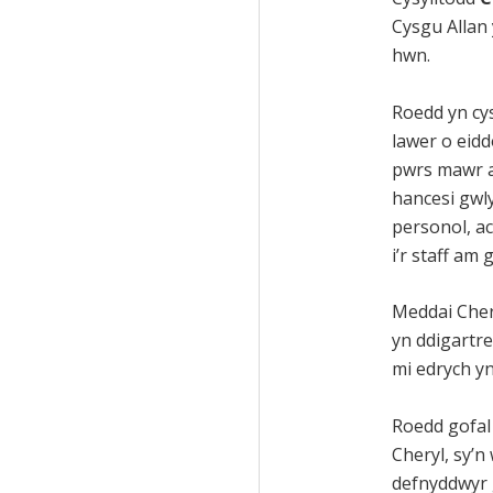
Cysgu Allan
hwn.
Roedd yn cy
lawer o eidd
pwrs mawr a
hancesi gwl
personol, a
i’r staff am
Meddai Chery
yn ddigartre
mi edrych yn 
Roedd gofal
Cheryl, sy’n
defnyddwyr