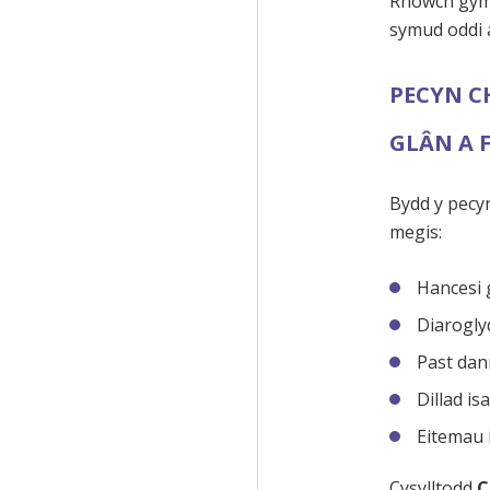
Rhowch gymo
symud oddi 
PECYN C
GLÂN A F
Bydd y pecy
megis:
Hancesi 
Diarogly
Past da
Dillad isa
Eitemau 
Cysylltodd
C