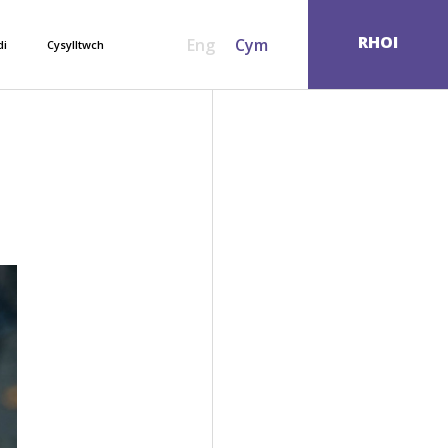
SEARCH
RHOI
Eng
Cym
di
Cysylltwch