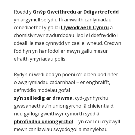
Roedd y
Grŵp Gweithredu ar Ddigartrefedd
yn argymell sefydlu fframwaith canlyniadau
cenedlaethol y gallai
Llywodraeth Cymru
a
chomisiynwyr awdurdodau lleol ei ddefnyddio i
ddeall lle mae cynnydd yn cael ei wneud. Credwn
fod hyn yn hanfodol er mwyn gallu mesur
effaith ymyriadau polisi.
Rydyn ni wedi bod yn poeni o’r blaen bod nifer
o awgrymiadau cadarnhaol – er enghraifft,
defnyddio modelau gofal
sy’n seiliedig ar drawma
, cyd-gynhyrchu
gwasanaethau’n uniongyrchol â chleientiaid,
neu gyflogi gweithwyr cymorth sydd â
phrofiadau uniongyrchol
– yn cael eu crybwyll
mewn canllawiau swyddogol a manylebau