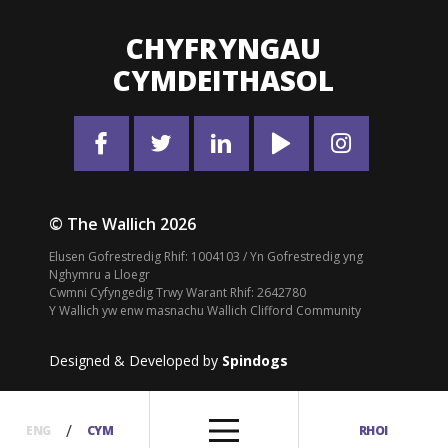
CHYFRYNGAU
CYMDEITHASOL
© The Wallich 2026
Elusen Gofrestredig Rhif: 1004103 / Yn Gofrestredig yng
Nghymru a Lloegr
Cwmni Cyfyngedig Trwy Warant Rhif: 2642780
Y Wallich yw enw masnachu Wallich Clifford Community
Designed & Developed by
Spindogs
/
ENG
CYM
RHOI