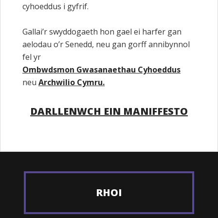
cyhoeddus i gyfrif.
Gallai’r swyddogaeth hon gael ei harfer gan
aelodau o’r Senedd, neu gan gorff annibynnol
fel yr
Ombwdsmon Gwasanaethau Cyhoeddus
neu
Archwilio Cymru.
DARLLENWCH EIN MANIFFESTO
RHOI