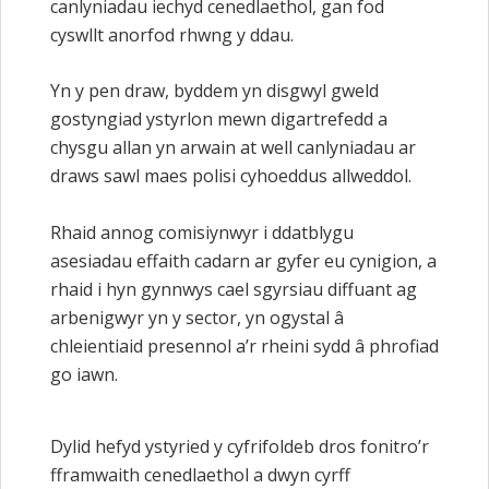
canlyniadau iechyd cenedlaethol, gan fod
cyswllt anorfod rhwng y ddau.
Yn y pen draw, byddem yn disgwyl gweld
gostyngiad ystyrlon mewn digartrefedd a
chysgu allan yn arwain at well canlyniadau ar
draws sawl maes polisi cyhoeddus allweddol.
Rhaid annog comisiynwyr i ddatblygu
asesiadau effaith cadarn ar gyfer eu cynigion, a
rhaid i hyn gynnwys cael sgyrsiau diffuant ag
arbenigwyr yn y sector, yn ogystal â
chleientiaid presennol a’r rheini sydd â phrofiad
go iawn.
Dylid hefyd ystyried y cyfrifoldeb dros fonitro’r
fframwaith cenedlaethol a dwyn cyrff