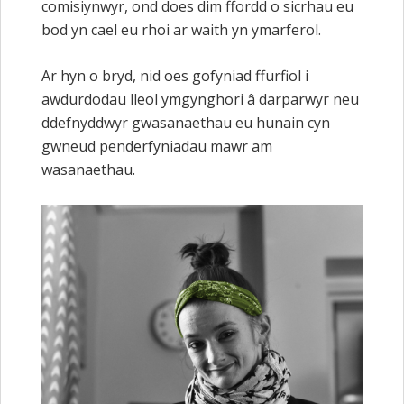
comisiynwyr, ond does dim ffordd o sicrhau eu
bod yn cael eu rhoi ar waith yn ymarferol.
Ar hyn o bryd, nid oes gofyniad ffurfiol i
awdurdodau lleol ymgynghori â darparwyr neu
ddefnyddwyr gwasanaethau eu hunain cyn
gwneud penderfyniadau mawr am
wasanaethau.