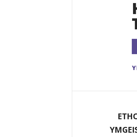
Y
ETH
YMGEI