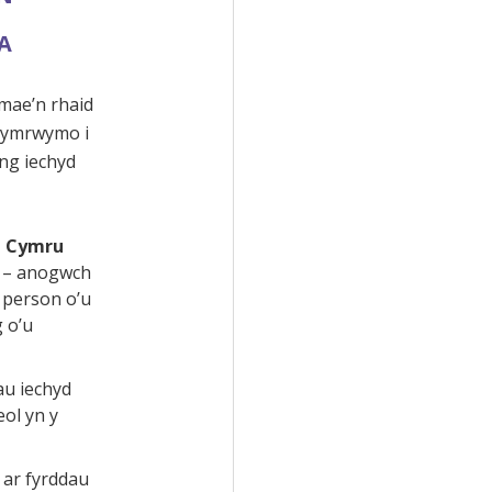
A
mae’n rhaid
 hymrwymo i
ng iechyd
h Cymru
– anogwch
 person o’u
 o’u
au iechyd
eol yn y
 ar fyrddau