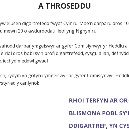
A THROSEDDU
 yw elusen digartrefedd fwyaf Cymru. Mae’n darparu dros 10
u mewn 20 o awdurdodau lleol yng Nghymru.
ahodd darpar ymgeiswyr ar gyfer Comisiynwyr yr Heddlu a
 eiriol dros bobl sy’n profi digartrefedd, cysgu allan, defnydd
c iechyd meddwl gwael.
ich, rydym yn gofyn i ymgeiswyr ar gyfer Comisiynwyr Heddl
tyried y canlynol:
RHOI TERFYN AR OR
BLISMONA POBL SY’
DDIGARTREF, YN CY