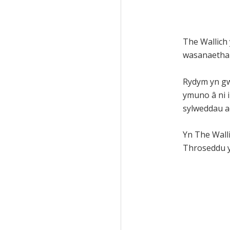
The Wallich
wasanaetha
Rydym yn gw
ymuno â ni i
sylweddau a
Yn The Wall
Throseddu ys