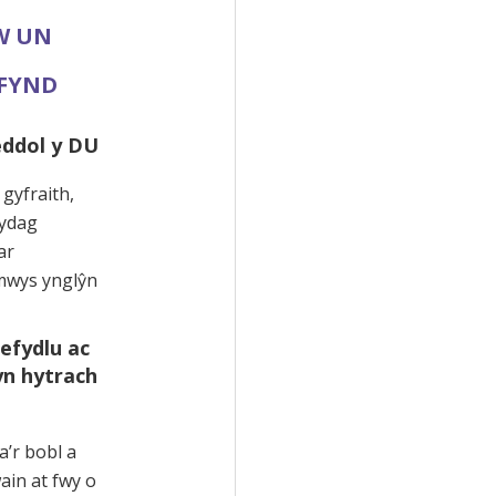
W UN
 FYND
eddol y DU
 gyfraith,
gydag
ar
mwys ynglŷn
efydlu ac
yn hytrach
’r bobl a
in at fwy o