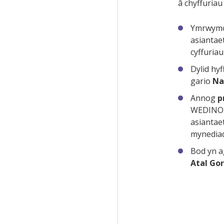
â chyffuria
Ymrwymo 
asiantae
cyffuriau
Dylid hyf
gario
Na
Annog
p
WEDINOS
asiantae
mynedia
Bod yn a
Atal Go