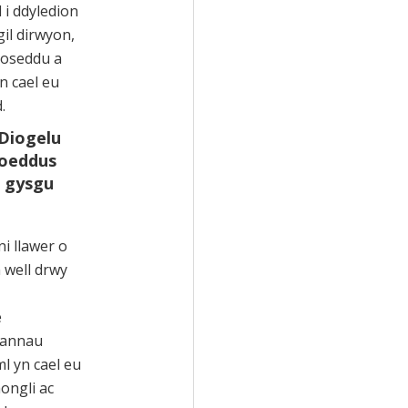
 i ddyledion
gil dirwyon,
roseddu a
n cael eu
.
Diogelu
oeddus
r gysgu
i llawer o
 well drwy
e
Mannau
l yn cael eu
ongli ac