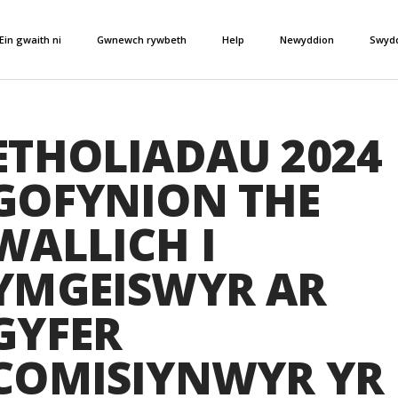
Ein gwaith ni
Gwnewch rywbeth
Help
Newyddion
Swyd
ETHOLIADAU 2024
GOFYNION THE
WALLICH I
YMGEISWYR AR
GYFER
COMISIYNWYR YR