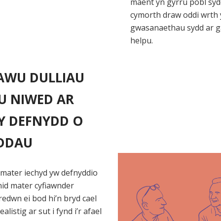
maent yn gyrru pobl sy
cymorth draw oddi wrth 
gwasanaethau sydd ar ga
helpu.
AWU DULLIAU
U NIWED AR
Y DEFNYDD O
DDAU
mater iechyd yw defnyddio
nid mater cyfiawnder
redwn ei bod hi’n bryd cael
alistig ar sut i fynd i’r afael