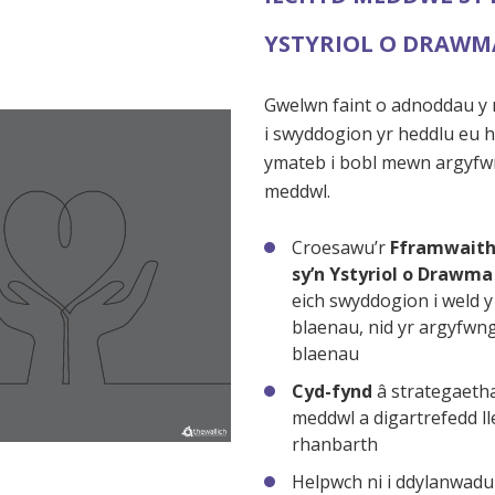
YSTYRIOL O DRAWM
Gwelwn faint o adnoddau y 
i swyddogion yr heddlu eu
ymateb i bobl mewn argyfw
meddwl.
Croesawu’r
Fframwait
sy’n Ystyriol o Drawma
eich swyddogion i weld y
blaenau, nid yr argyfwng
blaenau
Cyd-fynd
â strategaeth
meddwl a digartrefedd ll
rhanbarth
Helpwch ni i ddylanwadu