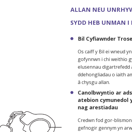
ALLAN NEU UNRHY
SYDD HEB UNMAN I
Bil Cyfiawnder Tros
Os caiff y Bil ei wneud yn
gofynnwn i chi weithio 
elusennau digartrefedd 
ddehongliadau o iaith a
â chysgu allan.
Canolbwyntio ar ads
atebion cymunedol 
nag arestiadau
Credwn fod gor-blismona
gefnogir gennym yn arwa