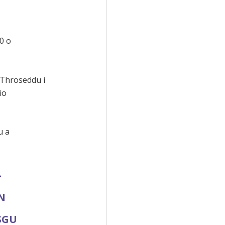
0 o
 Throseddu i
io
u a
-
N
SGU