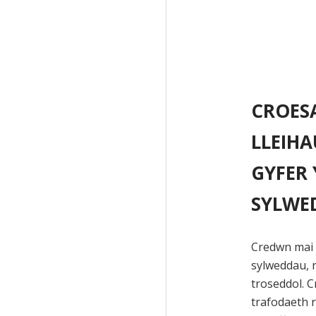
CROES
LLEIHA
GYFER 
SYLWE
Credwn mai 
sylweddau, 
troseddol. C
trafodaeth re