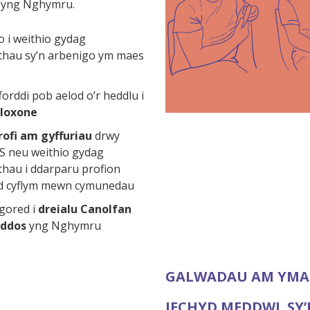
u yng Nghymru.
i weithio gydag
thau sy’n arbenigo ym maes
forddi pob aelod o’r heddlu i
loxone
rofi am gyffuriau
drwy
 neu weithio gydag
thau i ddarparu profion
d cyflym mewn cymunedau
gored i
dreialu Canolfan
rddos
yng Nghymru
GALWADAU AM YMA
IECHYD MEDDWL SY’