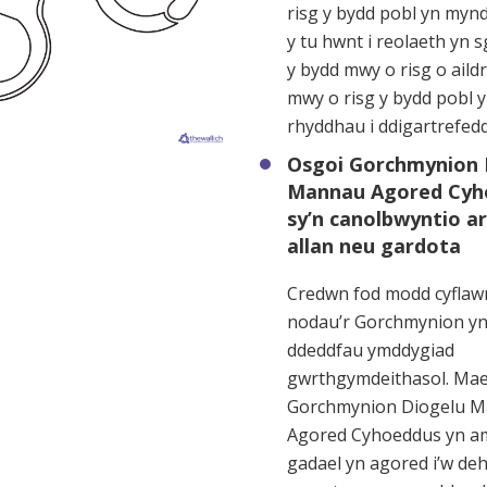
risg y bydd pobl yn mynd
y tu hwnt i reolaeth yn s
y bydd mwy o risg o aild
mwy o risg y bydd pobl y
rhyddhau i ddigartrefedd
Osgoi Gorchmynion 
Mannau Agored Cyh
sy’n canolbwyntio a
allan neu gardota
Credwn fod modd cyflawn
nodau’r Gorchmynion yn
ddeddfau ymddygiad
gwrthgymdeithasol. Ma
Gorchmynion Diogelu 
Agored Cyhoeddus yn am
gadael yn agored i’w deh