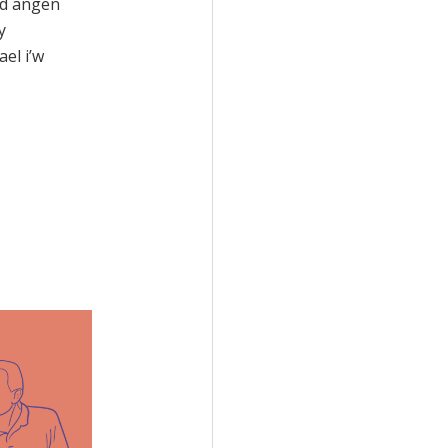
dd angen
y
el i’w