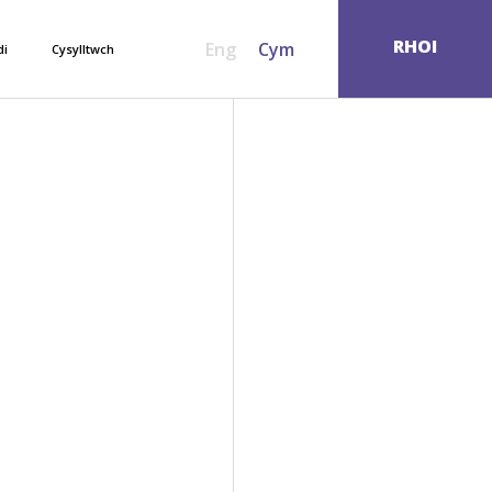
SEARCH
RHOI
Eng
Cym
di
Cysylltwch