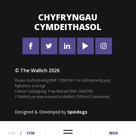
CHYFRYNGAU
CYMDEITHASOL
© The Wallich 2026
Elusen Gofrestredig Rhif: 1004103 / Yn Gofrestredig yng
Nghymru a Lloegr
Cwmni Cyfyngedig Trwy Warant Rhif: 2642780
Y Wallich yw enw masnachu Wallich Clifford Community
Designed & Developed by
Spindogs
/
ENG
CYM
RHOI