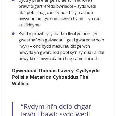
prawf digartrefedd bwriadol – sydd wedi
atal pobl rhag cael cymorth sy’n achub
bywydau am gyfnod llawer rhy hir – yn cael
eu diddymu.
Bydd y prawf cysylltiadau lleol yn aros (er
gwaethaf ein galwadau i gael gwared arno’n
llwyr) – ond bydd mesurau diogelwch
newydd yn gwarchod pobl sy’n symud i ardal
newydd er mwyn dianc rhag camdriniaeth.
Dywedodd Thomas Lavery, Cydlynydd
Polisi a Materion Cyhoeddus The
Wallich:
“Rydym ni’n ddiolchgar
iawn i bawb sydd wedi