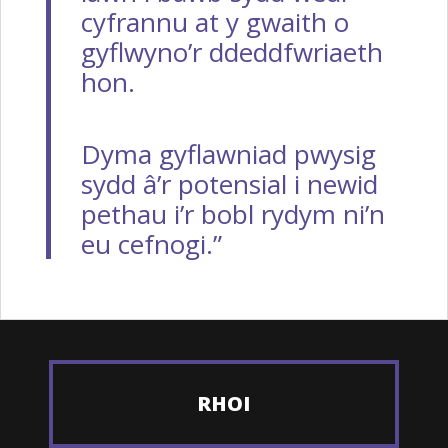
cyfrannu at y gwaith o
gyflwyno’r ddeddfwriaeth
hon.
Dyma gyflawniad pwysig
sydd â’r potensial i newid
pethau i’r bobl rydym ni’n
eu cefnogi.”
RHOI