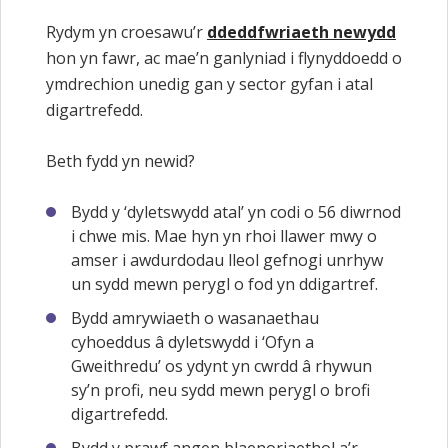
Rydym yn croesawu’r
ddeddfwriaeth newydd
hon yn fawr, ac mae’n ganlyniad i flynyddoedd o
ymdrechion unedig gan y sector gyfan i atal
digartrefedd.
Beth fydd yn newid?
Bydd y ‘dyletswydd atal’ yn codi o 56 diwrnod
i chwe mis. Mae hyn yn rhoi llawer mwy o
amser i awdurdodau lleol gefnogi unrhyw
un sydd mewn perygl o fod yn ddigartref.
Bydd amrywiaeth o wasanaethau
cyhoeddus â dyletswydd i ‘Ofyn a
Gweithredu’ os ydynt yn cwrdd â rhywun
sy’n profi, neu sydd mewn perygl o brofi
digartrefedd.
Bydd y prawf angen blaenoriaethol a’r