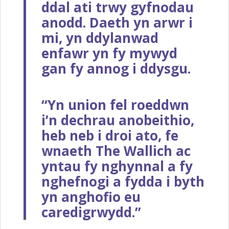
ddal ati trwy gyfnodau
anodd. Daeth yn arwr i
mi, yn ddylanwad
enfawr yn fy mywyd
gan fy annog i ddysgu.
“Yn union fel roeddwn
i’n dechrau anobeithio,
heb neb i droi ato, fe
wnaeth The Wallich ac
yntau fy nghynnal a fy
nghefnogi a fydda i byth
yn anghofio eu
caredigrwydd.”