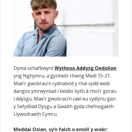
Dyma uchafbwynt
Wythnos Addysg Oedolion
yng Nghymru, a gynhelir rhwng Medi 15-21.
Mae’r gwobrau’n cydnabod y rhai sydd wedi
dangos ymrwymiad i beidio byth â rhoi’r gorau
i ddysgu. Mae’r gwobrau’n cael eu cydlynu gan
y Sefydliad Dysgu a Gwaith gyda chefnogaeth
Llywodraeth Cymru.
Meddai Osian, sy’n falch o ennill y wobr: