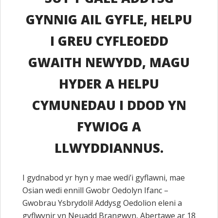
GYNNIG AIL GYFLE, HELPU
I GREU CYFLEOEDD
GWAITH NEWYDD, MAGU
HYDER A HELPU
CYMUNEDAU I DDOD YN
FYWIOG A
LLWYDDIANNUS.
I gydnabod yr hyn y mae wedi’i gyflawni, mae
Osian wedi ennill Gwobr Oedolyn Ifanc –
Gwobrau Ysbrydoli! Addysg Oedolion eleni a
gyflwynir yn Neuadd Brangwyn, Abertawe ar 18