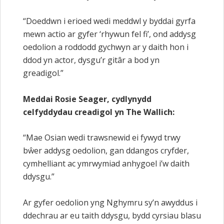
“Doeddwn i erioed wedi meddwl y byddai gyrfa
mewn actio ar gyfer ‘rhywun fel fi’, ond addysg
oedolion a roddodd gychwyn ar y daith hon i
ddod yn actor, dysgu’r gitâr a bod yn
greadigol.”
Meddai Rosie Seager, cydlynydd
celfyddydau creadigol yn The Wallich:
“Mae Osian wedi trawsnewid ei fywyd trwy
bŵer addysg oedolion, gan ddangos cryfder,
cymhelliant ac ymrwymiad anhygoel i’w daith
ddysgu.”
Ar gyfer oedolion yng Nghymru sy’n awyddus i
ddechrau ar eu taith ddysgu, bydd cyrsiau blasu