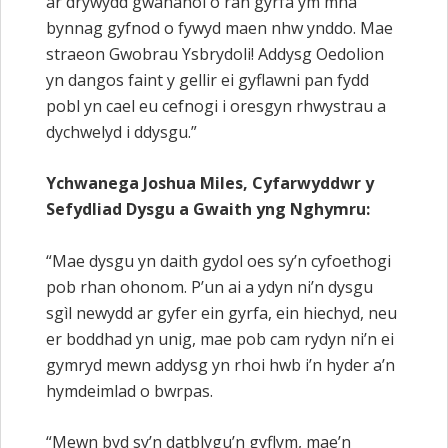
ar drywydd gwahanol o ran gyrfa ym mha
bynnag gyfnod o fywyd maen nhw ynddo. Mae
straeon Gwobrau Ysbrydoli! Addysg Oedolion
yn dangos faint y gellir ei gyflawni pan fydd
pobl yn cael eu cefnogi i oresgyn rhwystrau a
dychwelyd i ddysgu.”
Ychwanega Joshua Miles, Cyfarwyddwr y
Sefydliad Dysgu a Gwaith yng Nghymru:
“Mae dysgu yn daith gydol oes sy’n cyfoethogi
pob rhan ohonom. P’un ai a ydyn ni’n dysgu
sgìl newydd ar gyfer ein gyrfa, ein hiechyd, neu
er boddhad yn unig, mae pob cam rydyn ni’n ei
gymryd mewn addysg yn rhoi hwb i’n hyder a’n
hymdeimlad o bwrpas.
“Mewn byd sy’n datblygu’n gyflym, mae’n