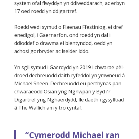
system ofal flwyddyn yn ddiweddarach, ac erbyn
17 oed roedd yn ddigartref.
Roedd wedi symud o Flaenau Ffestiniog, ei dref
enedigol, i Gaernarfon, ond roedd yn dal i
ddioddef o drawma ei blentyndod, oedd yn
achosi gorbryder ac iselder iddo.
Yn sgil symud i Gaerdydd yn 2019 i chwarae pêl-
droed dechreuodd daith ryfeddol yn ymwneud â
Michael Sheen. Dechreuodd eu perthynas pan
chwaraeodd Osian yng Nghwpan y Byd i’r
Digartref yng Nghaerdydd, lle daeth i gysylltiad
â The Wallich am y tro cyntaf.
“Cymerodd Michael ran