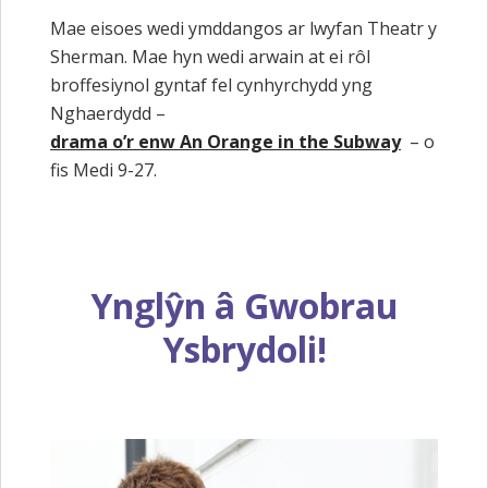
Mae eisoes wedi ymddangos ar lwyfan Theatr y
Sherman. Mae hyn wedi arwain at ei rôl
broffesiynol gyntaf fel cynhyrchydd yng
Nghaerdydd –
drama o’r enw An Orange in the Subway
– o
fis Medi 9-27.
Ynglŷn â Gwobrau
Ysbrydoli!