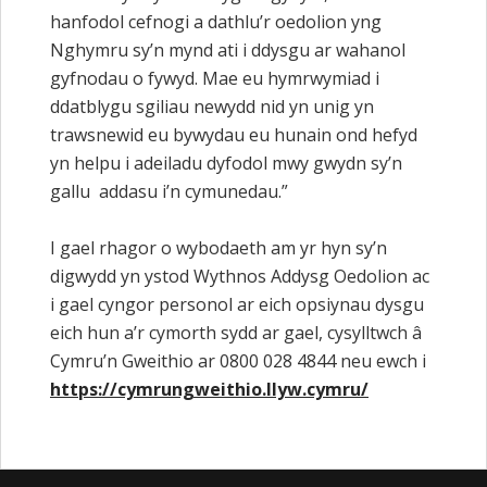
hanfodol cefnogi a dathlu’r oedolion yng
Nghymru sy’n mynd ati i ddysgu ar wahanol
gyfnodau o fywyd. Mae eu hymrwymiad i
ddatblygu sgiliau newydd nid yn unig yn
trawsnewid eu bywydau eu hunain ond hefyd
yn helpu i adeiladu dyfodol mwy gwydn sy’n
gallu addasu i’n cymunedau.”
I gael rhagor o wybodaeth am yr hyn sy’n
digwydd yn ystod Wythnos Addysg Oedolion ac
i gael cyngor personol ar eich opsiynau dysgu
eich hun a’r cymorth sydd ar gael, cysylltwch â
Cymru’n Gweithio ar 0800 028 4844 neu ewch i
https://cymrungweithio.llyw.cymru/