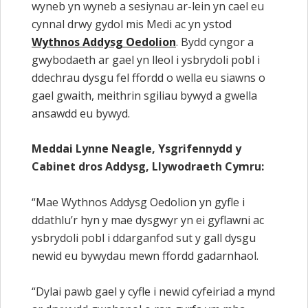
wyneb yn wyneb a sesiynau ar-lein yn cael eu
cynnal drwy gydol mis Medi ac yn ystod
Wythnos Addysg Oedolion
. Bydd cyngor a
gwybodaeth ar gael yn lleol i ysbrydoli pobl i
ddechrau dysgu fel ffordd o wella eu siawns o
gael gwaith, meithrin sgiliau bywyd a gwella
ansawdd eu bywyd.
Meddai Lynne Neagle, Ysgrifennydd y
Cabinet dros Addysg, Llywodraeth Cymru:
“Mae Wythnos Addysg Oedolion yn gyfle i
ddathlu’r hyn y mae dysgwyr yn ei gyflawni ac
ysbrydoli pobl i ddarganfod sut y gall dysgu
newid eu bywydau mewn ffordd gadarnhaol.
“Dylai pawb gael y cyfle i newid cyfeiriad a mynd