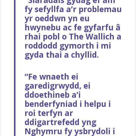
“Siaradais gydag ef am
fy sefyllfa a’r problemau
yr oeddwn yn eu
hwynebu ac fe gyfarfu â
rhai pobl o The Wallich a
roddodd gymorth i mi
gyda thai a chyllid.
“Fe wnaeth ei
garedigrwydd, ei
ddoethineb a’i
benderfyniad i helpu i
roi terfyn ar
ddigartrefedd yng
Nghymru fy ysbrydoli i