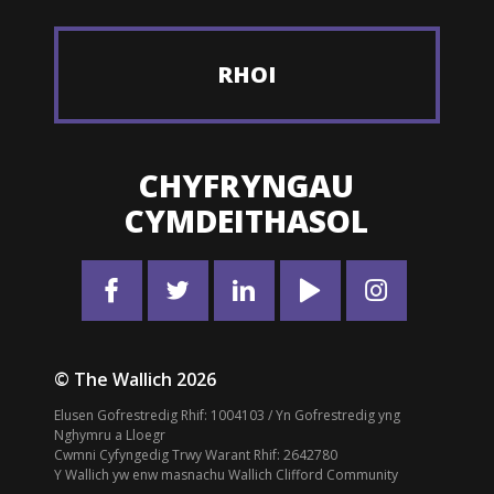
RHOI
CHYFRYNGAU
CYMDEITHASOL
© The Wallich 2026
Elusen Gofrestredig Rhif: 1004103 / Yn Gofrestredig yng
Nghymru a Lloegr
Cwmni Cyfyngedig Trwy Warant Rhif: 2642780
Y Wallich yw enw masnachu Wallich Clifford Community