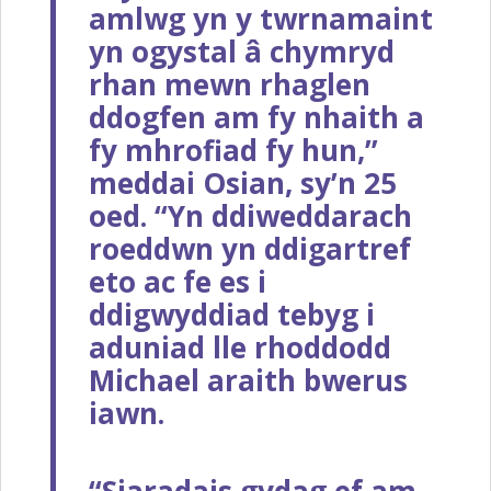
amlwg yn y twrnamaint
yn ogystal â chymryd
rhan mewn rhaglen
ddogfen am fy nhaith a
fy mhrofiad fy hun,”
meddai Osian, sy’n 25
oed. “Yn ddiweddarach
roeddwn yn ddigartref
eto ac fe es i
ddigwyddiad tebyg i
aduniad lle rhoddodd
Michael araith bwerus
iawn.