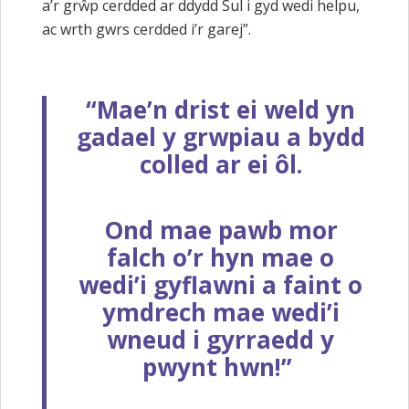
a’r grŵp cerdded ar ddydd Sul i gyd wedi helpu,
ac wrth gwrs cerdded i’r garej”.
“Mae’n drist ei weld yn
gadael y grwpiau a bydd
colled ar ei ôl.
Ond mae pawb mor
falch o’r hyn mae o
wedi’i gyflawni a faint o
ymdrech mae wedi’i
wneud i gyrraedd y
pwynt hwn!”