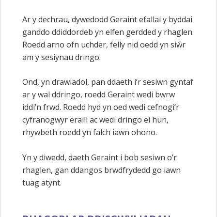
Ar y dechrau, dywedodd Geraint efallai y byddai
ganddo ddiddordeb yn elfen gerdded y rhaglen.
Roedd arno ofn uchder, felly nid oedd yn siŵr
am y sesiynau dringo.
Ond, yn drawiadol, pan ddaeth i’r sesiwn gyntaf
ar y wal ddringo, roedd Geraint wedi bwrw
iddi’n frwd. Roedd hyd yn oed wedi cefnogi’r
cyfranogwyr eraill ac wedi dringo ei hun,
rhywbeth roedd yn falch iawn ohono.
Yn y diwedd, daeth Geraint i bob sesiwn o’r
rhaglen, gan ddangos brwdfrydedd go iawn
tuag atynt.