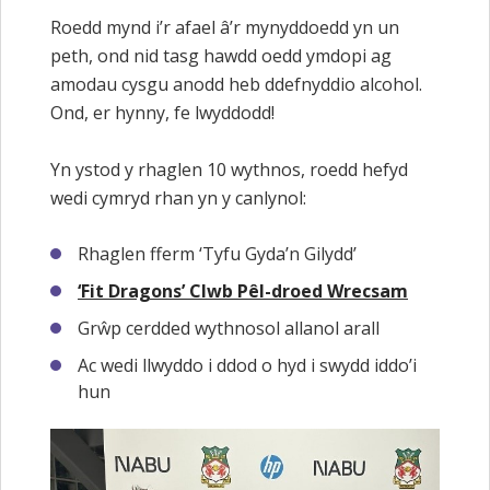
Roedd mynd i’r afael â’r mynyddoedd yn un
peth, ond nid tasg hawdd oedd ymdopi ag
amodau cysgu anodd heb ddefnyddio alcohol.
Ond, er hynny, fe lwyddodd!
Yn ystod y rhaglen 10 wythnos, roedd hefyd
wedi cymryd rhan yn y canlynol:
Rhaglen fferm ‘Tyfu Gyda’n Gilydd’
‘Fit Dragons’ Clwb Pêl-droed Wrecsam
Grŵp cerdded wythnosol allanol arall
Ac wedi llwyddo i ddod o hyd i swydd iddo’i
hun