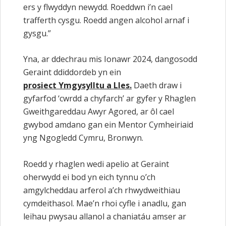
ers y flwyddyn newydd. Roeddwn i’n cael
trafferth cysgu. Roedd angen alcohol arnaf i
gysgu.”
Yna, ar ddechrau mis Ionawr 2024, dangosodd
Geraint ddiddordeb yn ein
prosiect Ymgysylltu a Lles.
Daeth draw i
gyfarfod ‘cwrdd a chyfarch’ ar gyfer y Rhaglen
Gweithgareddau Awyr Agored, ar ôl cael
gwybod amdano gan ein Mentor Cymheiriaid
yng Ngogledd Cymru, Bronwyn.
Roedd y rhaglen wedi apelio at Geraint
oherwydd ei bod yn eich tynnu o’ch
amgylcheddau arferol a’ch rhwydweithiau
cymdeithasol. Mae’n rhoi cyfle i anadlu, gan
leihau pwysau allanol a chaniatáu amser ar