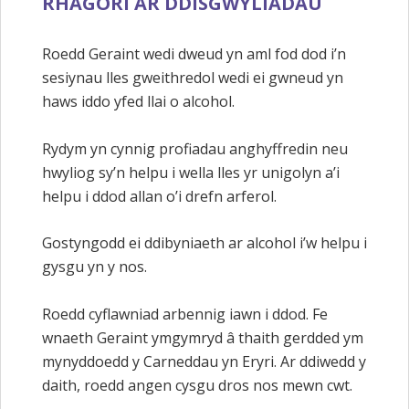
RHAGORI AR DDISGWYLIADAU
Roedd Geraint wedi dweud yn aml fod dod i’n
sesiynau lles gweithredol wedi ei gwneud yn
haws iddo yfed llai o alcohol.
Rydym yn cynnig profiadau anghyffredin neu
hwyliog sy’n helpu i wella lles yr unigolyn a’i
helpu i ddod allan o’i drefn arferol.
Gostyngodd ei ddibyniaeth ar alcohol i’w helpu i
gysgu yn y nos.
Roedd cyflawniad arbennig iawn i ddod. Fe
wnaeth Geraint ymgymryd â thaith gerdded ym
mynyddoedd y Carneddau yn Eryri. Ar ddiwedd y
daith, roedd angen cysgu dros nos mewn cwt.