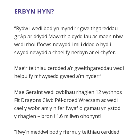
ERBYN HYN?
“Rydw i wedi bod yn mynd i’r gweithgareddau
grŵp ar ddydd Mawrth a dydd Iau ac maen nhw
wedi rhoi ffocws newydd i mi i ddod o hyd i
swydd newydd a chael fy nerbyn ar ei chyfer.
Mae’r teithiau cerdded a’r gweithgareddau wedi
helpu fy mhwysedd gwaed a’m hyder.”
Mae Geraint wedi cwblhau rhaglen 12 wythnos
Fit Dragons Clwb Pêl-droed Wrecsam ac wedi
cael y wobr am y nifer fwyaf o gamau yn ystod
y rhaglen – bron i 1.6 miliwn ohonynt!
“Rwy’n meddwl bod y fferm, y teithiau cerdded