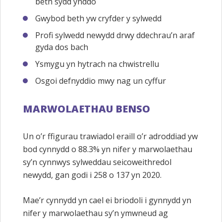
beth sydd ynddo
Gwybod beth yw cryfder y sylwedd
Profi sylwedd newydd drwy ddechrau’n araf
gyda dos bach
Ysmygu yn hytrach na chwistrellu
Osgoi defnyddio mwy nag un cyffur
MARWOLAETHAU BENSO
Un o’r ffigurau trawiadol eraill o’r adroddiad yw
bod cynnydd o 88.3% yn nifer y marwolaethau
sy’n cynnwys sylweddau seicoweithredol
newydd, gan godi i 258 o 137 yn 2020.
Mae’r cynnydd yn cael ei briodoli i gynnydd yn
nifer y marwolaethau sy’n ymwneud ag