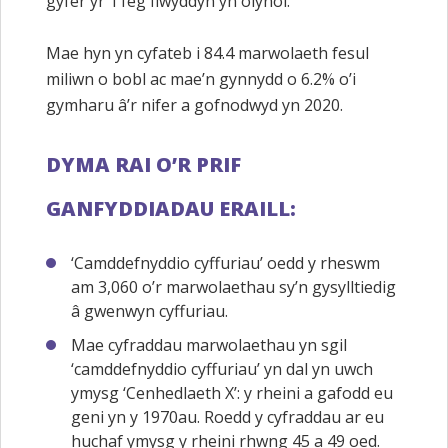
gyfer yr 11eg flwyddyn yn olynol.
Mae hyn yn cyfateb i 84.4 marwolaeth fesul
miliwn o bobl ac mae’n gynnydd o 6.2% o’i
gymharu â’r nifer a gofnodwyd yn 2020.
DYMA RAI O’R PRIF
GANFYDDIADAU ERAILL:
‘Camddefnyddio cyffuriau’ oedd y rheswm
am 3,060 o’r marwolaethau sy’n gysylltiedig
â gwenwyn cyffuriau.
Mae cyfraddau marwolaethau yn sgil
‘camddefnyddio cyffuriau’ yn dal yn uwch
ymysg ‘Cenhedlaeth X’: y rheini a gafodd eu
geni yn y 1970au. Roedd y cyfraddau ar eu
huchaf ymysg y rheini rhwng 45 a 49 oed.