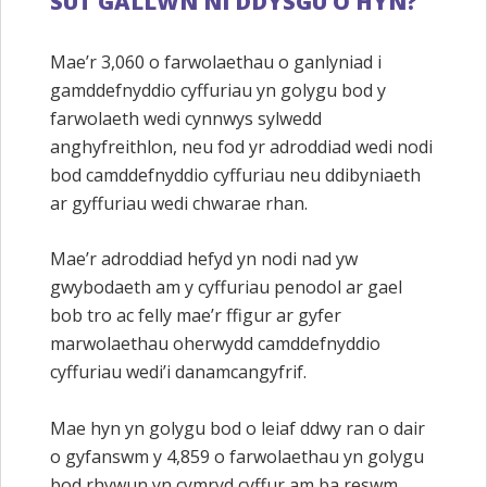
SUT GALLWN NI DDYSGU O HYN?
Mae’r 3,060 o farwolaethau o ganlyniad i
gamddefnyddio cyffuriau yn golygu bod y
farwolaeth wedi cynnwys sylwedd
anghyfreithlon, neu fod yr adroddiad wedi nodi
bod camddefnyddio cyffuriau neu ddibyniaeth
ar gyffuriau wedi chwarae rhan.
Mae’r adroddiad hefyd yn nodi nad yw
gwybodaeth am y cyffuriau penodol ar gael
bob tro ac felly mae’r ffigur ar gyfer
marwolaethau oherwydd camddefnyddio
cyffuriau wedi’i danamcangyfrif.
Mae hyn yn golygu bod o leiaf ddwy ran o dair
o gyfanswm y 4,859 o farwolaethau yn golygu
bod rhywun yn cymryd cyffur am ba reswm