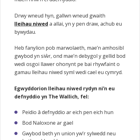
Drwy wneud hyn, gallwn wneud gwaith
lleihau niwed
a allai, yn y pen draw, achub eu
bywydau.
Heb fanylion pob marwolaeth, mae’n amhosibl
gwybod yn siŵr, ond mae’n debygol y gellid bod
wedi osgoi llawer ohonynt pe bai rhywfaint o
gamau lleihau niwed syml wedi cael eu cymryd.
Egwyddorion lleihau niwed rydyn ni’n eu
defnyddio yn The Wallich, fel:
Peidio â defnyddio ar eich pen eich hun
Bod Naloxone ar gael
Gwybod beth yn union yw’r sylwedd neu