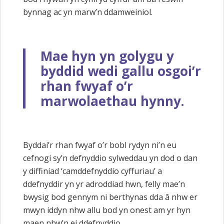
bynnag ac yn marw’n ddamweiniol.
Mae hyn yn golygu y
byddid wedi gallu osgoi’r
rhan fwyaf o’r
marwolaethau hynny.
Byddai’r rhan fwyaf o’r bobl rydyn ni’n eu
cefnogi sy’n defnyddio sylweddau yn dod o dan
y diffiniad ‘camddefnyddio cyffuriau’ a
ddefnyddir yn yr adroddiad hwn, felly mae’n
bwysig bod gennym ni berthynas dda â nhw er
mwyn iddyn nhw allu bod yn onest am yr hyn
maen nhw’n ei ddefnyddio.