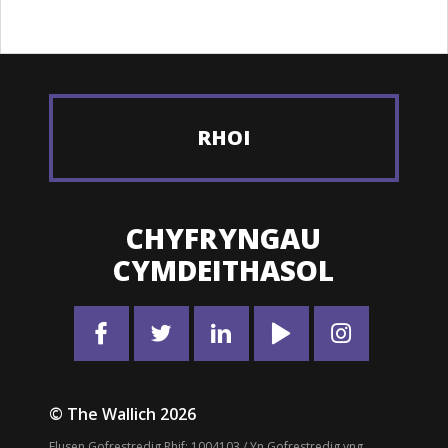
RHOI
CHYFRYNGAU
CYMDEITHASOL
© The Wallich 2026
Elusen Gofrestredig Rhif: 1004103 / Yn Gofrestredig yng