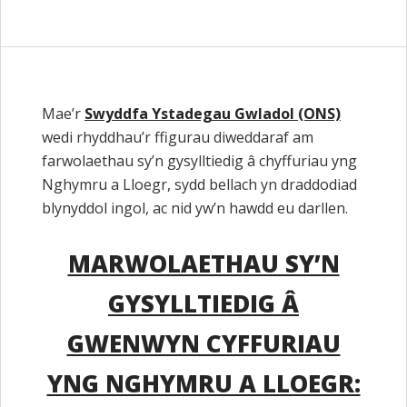
Mae’r
Swyddfa Ystadegau Gwladol (ONS)
wedi rhyddhau’r ffigurau diweddaraf am
farwolaethau sy’n gysylltiedig â chyffuriau yng
Nghymru a Lloegr, sydd bellach yn draddodiad
blynyddol ingol, ac nid yw’n hawdd eu darllen.
MARWOLAETHAU SY’N
GYSYLLTIEDIG Â
GWENWYN CYFFURIAU
YNG NGHYMRU A LLOEGR: