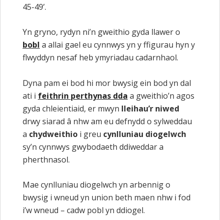
45-49’.
Yn gryno, rydyn ni’n gweithio gyda llawer o
bobl
a allai gael eu cynnwys yn y ffigurau hyn y
flwyddyn nesaf heb ymyriadau cadarnhaol.
Dyna pam ei bod hi mor bwysig ein bod yn dal
ati i
feithrin perthynas dda
a gweithio’n agos
gyda chleientiaid, er mwyn
lleihau’r niwed
drwy siarad â nhw am eu defnydd o sylweddau
a
chydweithio
i greu
cynlluniau diogelwch
sy’n cynnwys gwybodaeth ddiweddar a
pherthnasol.
Mae cynlluniau diogelwch yn arbennig o
bwysig i wneud yn union beth maen nhw i fod
i’w wneud – cadw pobl yn ddiogel.