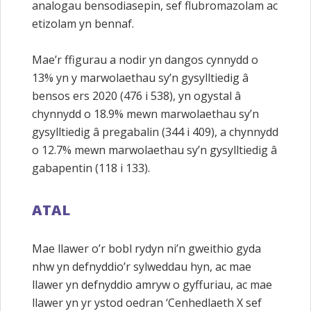
analogau bensodiasepin, sef flubromazolam ac
etizolam yn bennaf.
Mae’r ffigurau a nodir yn dangos cynnydd o
13% yn y marwolaethau sy’n gysylltiedig â
bensos ers 2020 (476 i 538), yn ogystal â
chynnydd o 18.9% mewn marwolaethau sy’n
gysylltiedig â pregabalin (344 i 409), a chynnydd
o 12.7% mewn marwolaethau sy’n gysylltiedig â
gabapentin (118 i 133).
ATAL
Mae llawer o’r bobl rydyn ni’n gweithio gyda
nhw yn defnyddio’r sylweddau hyn, ac mae
llawer yn defnyddio amryw o gyffuriau, ac mae
llawer yn yr ystod oedran ‘Cenhedlaeth X sef