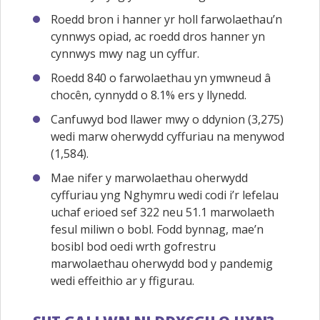
Roedd bron i hanner yr holl farwolaethau’n
cynnwys opiad, ac roedd dros hanner yn
cynnwys mwy nag un cyffur.
Roedd 840 o farwolaethau yn ymwneud â
chocên, cynnydd o 8.1% ers y llynedd.
Canfuwyd bod llawer mwy o ddynion (3,275)
wedi marw oherwydd cyffuriau na menywod
(1,584).
Mae nifer y marwolaethau oherwydd
cyffuriau yng Nghymru wedi codi i’r lefelau
uchaf erioed sef 322 neu 51.1 marwolaeth
fesul miliwn o bobl. Fodd bynnag, mae’n
bosibl bod oedi wrth gofrestru
marwolaethau oherwydd bod y pandemig
wedi effeithio ar y ffigurau.