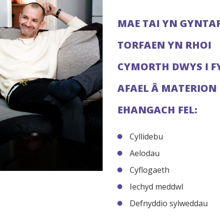
MAE TAI YN GYNTA
TORFAEN YN RHOI
CYMORTH DWYS I FY
AFAEL Â MATERION
EHANGACH FEL:
Cyllidebu
Aelodau
Cyflogaeth
Iechyd meddwl
Defnyddio sylweddau