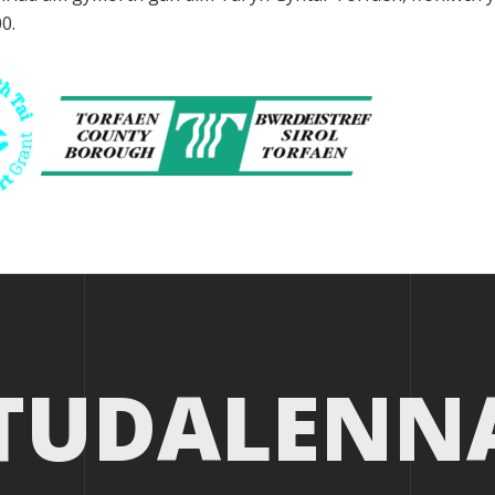
0.
TUDALENN