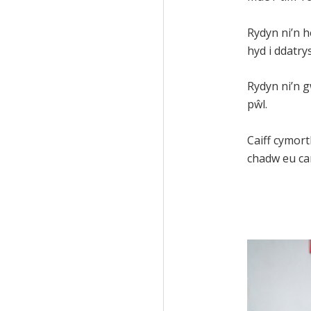
Rydyn ni’n h
hyd i ddatry
Rydyn ni’n 
pŵl.
Caiff cymort
chadw eu ca