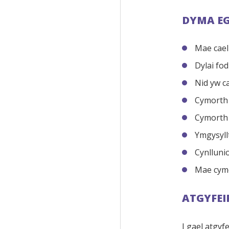
DYMA EG
Mae cael
Dylai fo
Nid yw c
Cymorth 
Cymorth 
Ymgysyll
Cynlluni
Mae cymo
ATGYFE
I gael atgyf