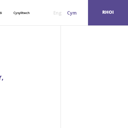
SEARCH
RHOI
Eng
Cym
di
Cysylltwch
,