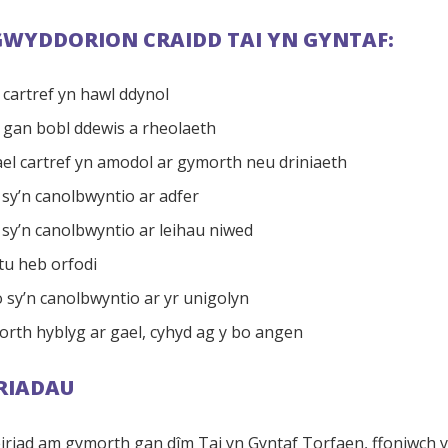
WYDDORION CRAIDD TAI YN GYNTAF:
 cartref yn hawl ddynol
d gan bobl ddewis a rheolaeth
ael cartref yn amodol ar gymorth neu driniaeth
sy’n canolbwyntio ar adfer
sy’n canolbwyntio ar leihau niwed
tu heb orfodi
o sy’n canolbwyntio ar yr unigolyn
rth hyblyg ar gael, cyhyd ag y bo angen
IRIADAU
eiriad am gymorth gan dîm Tai yn Gyntaf Torfaen, ffoniwch y