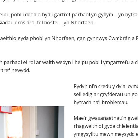
elpu pobl i ddod o hyd i gartref parhaol yn gyflym – yn hytr
siadau dros dro, fel hostel – yn Nhorfaen.
gweithio gyda phobl yn Nhorfaen, gan gynnwys Cwmbrân a 
h parhaol ei roi ar waith wedyn i helpu pobl i ymgartrefu a 
rtref newydd.
Rydyn ni’n credu y dylai cym
seiliedig ar gryfderau unigo
hytrach na’i broblemau.
Mae’r gwasanaethau’n gwei
rhagweithiol gyda chleienti
ymgysylltu mewn meysydd er