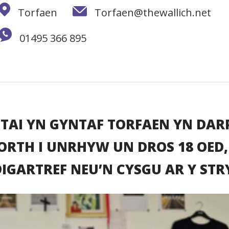
Torfaen
Torfaen@thewallich.net
01495 366 895
TAI YN GYNTAF TORFAEN YN DA
RTH I UNRHYW UN DROS 18 OED,
IGARTREF NEU’N CYSGU AR Y STR