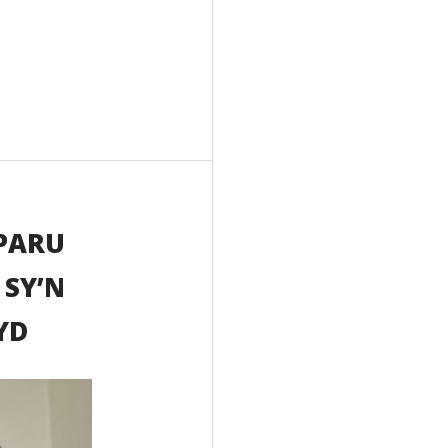
RPARU
 SY’N
YD