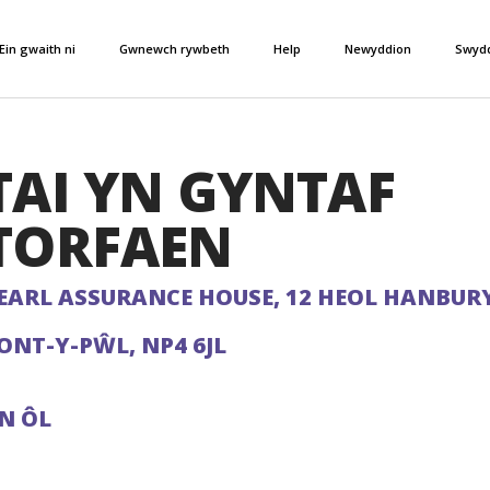
Ein gwaith ni
Gwnewch rywbeth
Help
Newyddion
Swyd
TAI YN GYNTAF
TORFAEN
EARL ASSURANCE HOUSE, 12 HEOL HANBURY
ONT-Y-PŴL, NP4 6JL
N ÔL