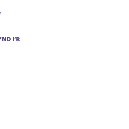
F
ND I’R