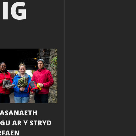
IG
ASANAETH
GU AR Y STRYD
RFAEN