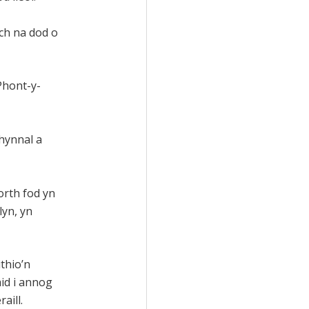
ach na dod o
Phont-y-
chynnal a
orth fod yn
lyn, yn
thio’n
aid i annog
aill.