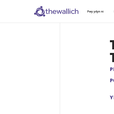
Pwy ydyn ni
P
P
Y