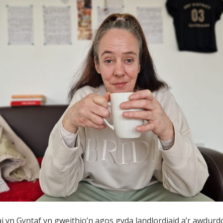
i yn Gyntaf yn gweithio’n agos gyda landlordiaid a’r awdurdo