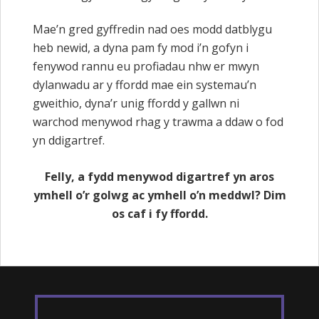
Mae’n gred gyffredin nad oes modd datblygu
heb newid, a dyna pam fy mod i’n gofyn i
fenywod rannu eu profiadau nhw er mwyn
dylanwadu ar y ffordd mae ein systemau’n
gweithio, dyna’r unig ffordd y gallwn ni
warchod menywod rhag y trawma a ddaw o fod
yn ddigartref.
Felly, a fydd menywod digartref yn aros
ymhell o’r golwg ac ymhell o’n meddwl? Dim
os caf i fy ffordd.