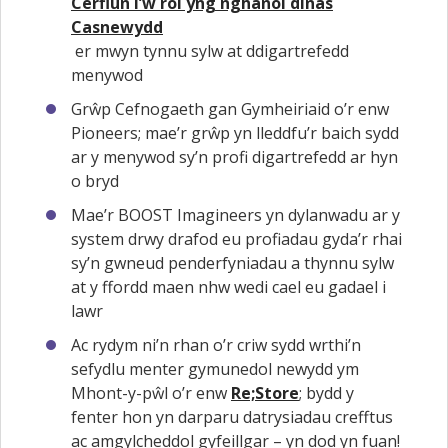
Cerflun i’w roi yng nghanol dinas
Casnewydd
er mwyn tynnu sylw at ddigartrefedd
menywod
Grŵp Cefnogaeth gan Gymheiriaid o’r enw
Pioneers; mae’r grŵp yn lleddfu’r baich sydd
ar y menywod sy’n profi digartrefedd ar hyn
o bryd
Mae’r BOOST Imagineers yn dylanwadu ar y
system drwy drafod eu profiadau gyda’r rhai
sy’n gwneud penderfyniadau a thynnu sylw
at y ffordd maen nhw wedi cael eu gadael i
lawr
Ac rydym ni’n rhan o’r criw sydd wrthi’n
sefydlu menter gymunedol newydd ym
Mhont-y-pŵl o’r enw
Re;Store
; bydd y
fenter hon yn darparu datrysiadau crefftus
ac amgylcheddol gyfeillgar – yn dod yn fuan!