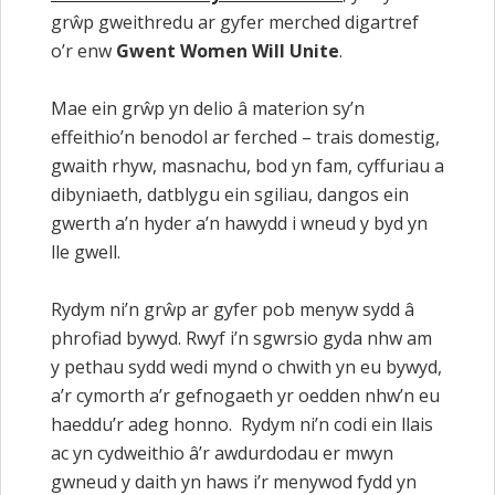
grŵp gweithredu ar gyfer merched digartref
o’r enw
Gwent Women Will Unite
.
Mae ein grŵp yn delio â materion sy’n
effeithio’n benodol ar ferched – trais domestig,
gwaith rhyw, masnachu, bod yn fam, cyffuriau a
dibyniaeth, datblygu ein sgiliau, dangos ein
gwerth a’n hyder a’n hawydd i wneud y byd yn
lle gwell.
Rydym ni’n grŵp ar gyfer pob menyw sydd â
phrofiad bywyd. Rwyf i’n sgwrsio gyda nhw am
y pethau sydd wedi mynd o chwith yn eu bywyd,
a’r cymorth a’r gefnogaeth yr oedden nhw’n eu
haeddu’r adeg honno. Rydym ni’n codi ein llais
ac yn cydweithio â’r awdurdodau er mwyn
gwneud y daith yn haws i’r menywod fydd yn