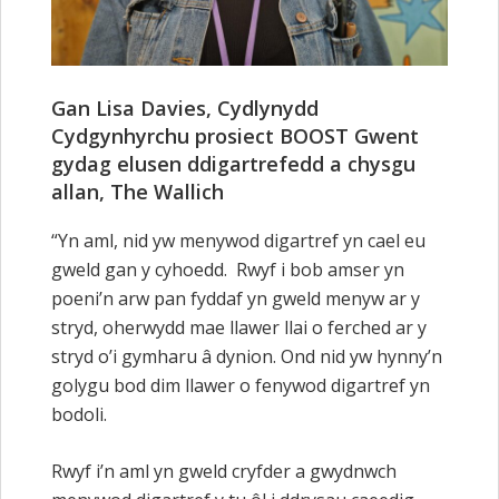
Gan Lisa Davies, Cydlynydd
Cydgynhyrchu prosiect BOOST Gwent
gydag elusen ddigartrefedd a chysgu
allan, The Wallich
“Yn aml, nid yw menywod digartref yn cael eu
gweld gan y cyhoedd. Rwyf i bob amser yn
poeni’n arw pan fyddaf yn gweld menyw ar y
stryd, oherwydd mae llawer llai o ferched ar y
stryd o’i gymharu â dynion. Ond nid yw hynny’n
golygu bod dim llawer o fenywod digartref yn
bodoli.
Rwyf i’n aml yn gweld cryfder a gwydnwch