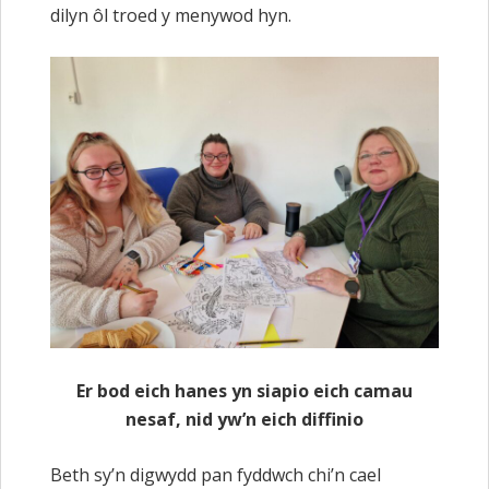
dilyn ôl troed y menywod hyn.
Er bod eich hanes yn siapio eich camau
nesaf, nid yw’n eich diffinio
Beth sy’n digwydd pan fyddwch chi’n cael