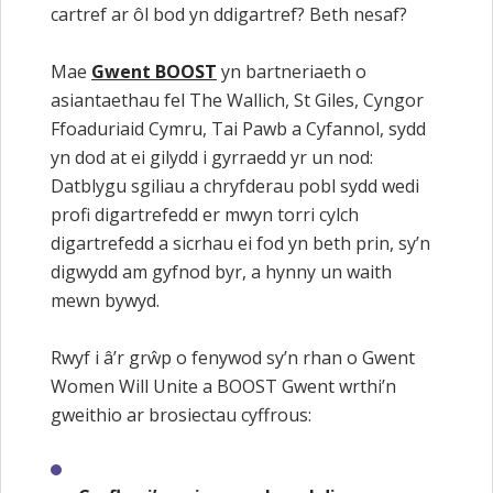
cartref ar ôl bod yn ddigartref? Beth nesaf?
Mae
Gwent BOOST
yn bartneriaeth o
asiantaethau fel The Wallich, St Giles, Cyngor
Ffoaduriaid Cymru, Tai Pawb a Cyfannol, sydd
yn dod at ei gilydd i gyrraedd yr un nod:
Datblygu sgiliau a chryfderau pobl sydd wedi
profi digartrefedd er mwyn torri cylch
digartrefedd a sicrhau ei fod yn beth prin, sy’n
digwydd am gyfnod byr, a hynny un waith
mewn bywyd.
Rwyf i â’r grŵp o fenywod sy’n rhan o Gwent
Women Will Unite a BOOST Gwent wrthi’n
gweithio ar brosiectau cyffrous: