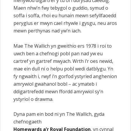
menywod digartref y tu ôl i ddrysau caeedig.
Maen nhw’n fwy tebygol o guddio, symud o
soffa i soffa, rhoi eu hunain mewn sefyllfaoedd
peryglus er mwyn cael rhywle i gysgu, neu aros
mewn perthynas nad yw’n iach.
Mae The Wallich yn gweithio ers 1978 i roi to
uwch ben a chefnogi pobl pan nad yw eu
cartref yn gartref mwyach. Wrth i’r oes newid,
mae ein dull ni o helpu pobl wedi datblygu. Yn
fy ngwaith i, rwyf i’n gorfod ystyried anghenion
amrywiol gwahanol bobl – ac ymateb i
ddigartrefedd mewn ffordd amrywiol sy’n
ystyriol o drawma.
Dyna pam ein bod ni yn The Wallich, gyda
chefnogaeth
Homewards a’r Royal Foundation
, yn cynnal