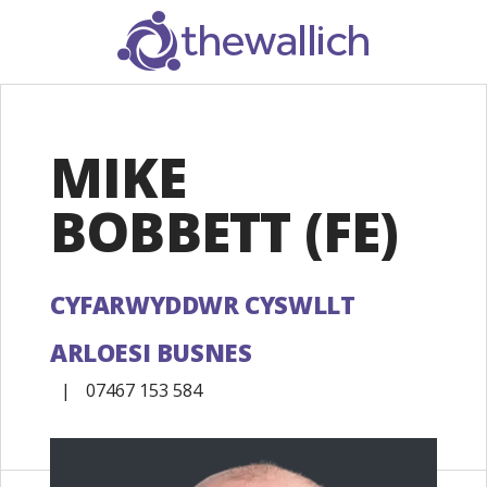
SEARCH
MIKE
BOBBETT (FE)
CYFARWYDDWR CYSWLLT
ARLOESI BUSNES
|
07467 153 584