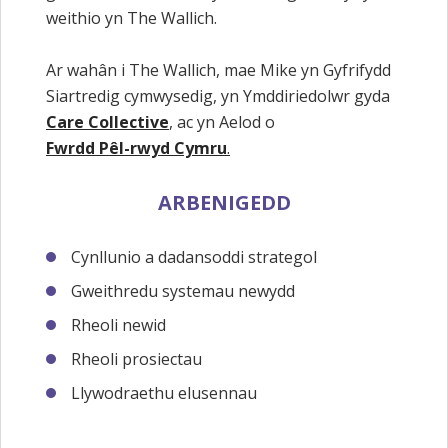
weithio yn The Wallich.
Ar wahân i The Wallich, mae Mike yn Gyfrifydd
Siartredig cymwysedig, yn Ymddiriedolwr gyda
Care Collective
, ac yn Aelod o
Fwrdd Pêl-rwyd Cymru
.
ARBENIGEDD
Cynllunio a dadansoddi strategol
Gweithredu systemau newydd
Rheoli newid
Rheoli prosiectau
Llywodraethu elusennau