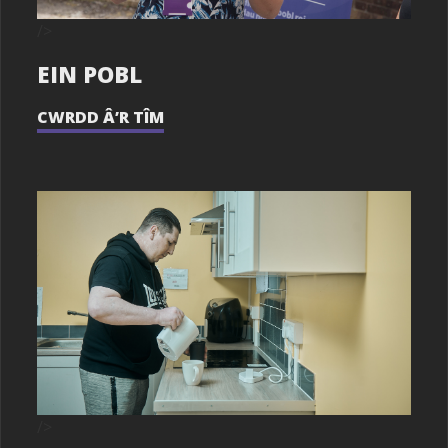
/>
EIN POBL
CWRDD Â’R TÎM
/>