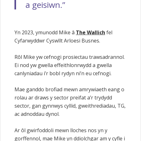
a geisiwn.”
Yn 2023, ymunodd Mike â
The Wallich
fel
Cyfarwyddwr Cyswllt Arloesi Busnes.
Rôl Mike yw cefnogi prosiectau trawsadrannol.
Ei nod yw gwella effeithlonrwydd a gwella
canlyniadau i’r bobl rydyn ni’n eu cefnogi.
Mae ganddo brofiad mewn amrywiaeth eang o
rolau ar draws y sector preifat a’r trydydd
sector, gan gynnwys cyllid, gweithrediadau, TG,
ac adnoddau dynol.
Ar ôl gwirfoddoli mewn lloches nos yn y
gorffennol, mae Mike yn ddiolchgar am y cyfle i