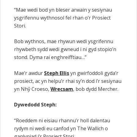
“Mae wedi bod yn bleser arwain y sesiynau
ysgrifennu wythnosol fel rhan o’r Prosiect
Stori.
Bob wythnos, mae rhywun wedi ysgrifennu
rhywbeth sydd wedi gwneud i ni gyd stopio’n
stond. Dyma rai enghreifftiau…”
Mae’r awdur
Steph Ellis
yn gwirfoddoli gyda’r
prosiect, ac yn helpu’r rhai sy’n dod i’r sesiynau
yn Nhŷ Croeso,
Wrecsam
, bob dydd Mercher.
Dywedodd Steph:
“Roeddem ni eisiau rhannu’r holl dalentau
rydym ni wedi eu canfod yn The Wallich o
ganlyniad i’r Prosiect Stori.