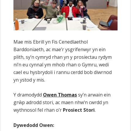
Mae mis Ebrill yn Fis Cenedlaethol
Barddoniaeth, ac mae’r ysgrifenwyr yn ein
plith, sy’n cymryd rhan yn y prosiectau rydym
ni’n eu cynnal ym mhob rhan o Gymru, wedi
cael eu hysbrydoli i rannu cerdd bob diwrnod
yn ystod y mis.
Y dramodydd
Owen Thomas
sy’n arwain ein
grŵp adrodd stori, ac maen nhw’n cwrdd yn
wythnosol fel rhan o’r
Prosiect Stori
.
Dywedodd Owen: