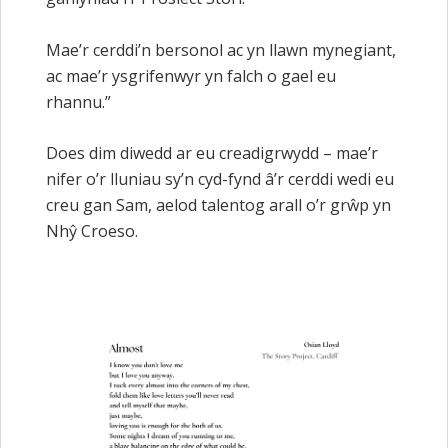
Mae’r cerddi’n bersonol ac yn llawn mynegiant,
ac mae’r ysgrifenwyr yn falch o gael eu
rhannu.”
Does dim diwedd ar eu creadigrwydd – mae’r
nifer o’r lluniau sy’n cyd-fynd â’r cerddi wedi eu
creu gan Sam, aelod talentog arall o’r grŵp yn
Nhŷ Croeso.