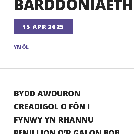
BARDDONIAETH
15 APR 2025
YN ÔL
BYDD AWDURON
CREADIGOL O FÔN I
FYNWY YN RHANNU
PENILLION O’R GALON BOB