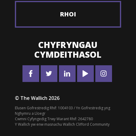
RHOI
CHYFRYNGAU
CYMDEITHASOL
© The Wallich 2026
Elusen Gofrestredig Rhif: 1004103 / Yn Gofrestredig yng
Nghymru a Lloegr
Cwmni Cyfyngedig Trwy Warant Rhif: 2642780
Y Wallich yw enw masnachu Wallich Clifford Community