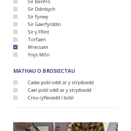
Sir Benfro
Sir Ddinbych
Sir Fynwy
Sir Gaerfyrddin
Sir y Fflint
Torfaen
Wrecsam
Ynys Môn
MATHAU O BROSIECTAU
Cadw pobl oddi ar y strydoedd
Cael pobl oddi ar y strydoedd
Creu cyfleoedd i bobl