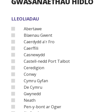
GWASANAETHAU HIDLO
LLEOLIADAU
Abertawe
Blaenau Gwent
Caerdydd a'r Fro
Caerffili
Casnewydd
Castell-nedd Port Talbot
Ceredigion
Conwy
Cymru Gyfan
De Cymru
Gwynedd
Neath
Pen-y-bont ar Ogwr