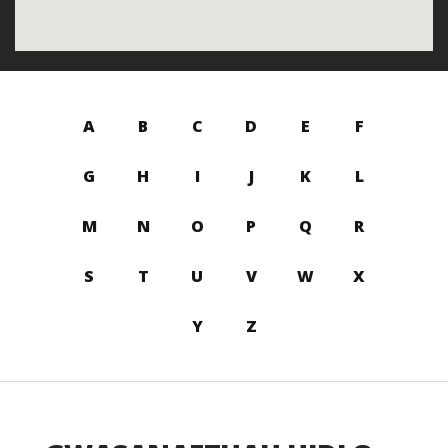
A
B
C
D
E
F
G
H
I
J
K
L
M
N
O
P
Q
R
S
T
U
V
W
X
Y
Z