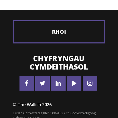
RHOI
CHYFRYNGAU
CYMDEITHASOL
© The Wallich 2026
Elusen Gofrestredig Rhif: 1004103 / Yn Gofrestredig yng
Nghymru a Lloegr