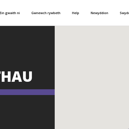
Ein gwaith ni
Gwnewch rywbeth
Help
Newyddion
Swyd
THAU