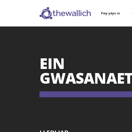
Pwy ydyn ni
EIN
GWASANAE