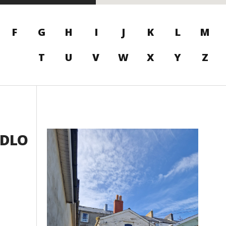
F
G
H
I
J
K
L
M
T
U
V
W
X
Y
Z
IDLO