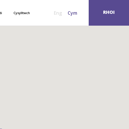
SEARCH
RHOI
Eng
Cym
di
Cysylltwch