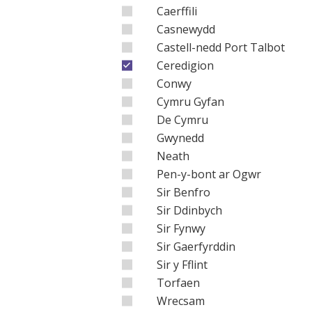
Caerffili
Casnewydd
Castell-nedd Port Talbot
Ceredigion
Conwy
Cymru Gyfan
De Cymru
Gwynedd
Neath
Pen-y-bont ar Ogwr
Sir Benfro
Sir Ddinbych
Sir Fynwy
Sir Gaerfyrddin
Sir y Fflint
Torfaen
Wrecsam