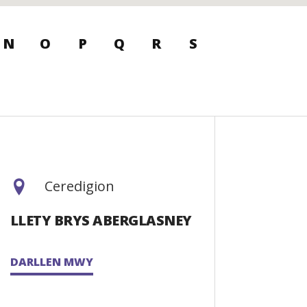
N
O
P
Q
R
S
Ceredigion
LLETY BRYS ABERGLASNEY
DARLLEN MWY