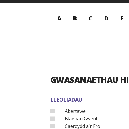
A
B
C
D
E
GWASANAETHAU H
LLEOLIADAU
Abertawe
Blaenau Gwent
Caerdydd a'r Fro